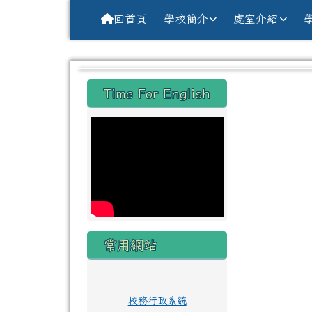
導覽列
跳至主內容區
花蓮縣花蓮市中原國小全球資訊網Hu
回首頁
學校簡介
處室介紹
頁尾區域
主內
左邊區域內容
Time For English
常用網站
校務行政系統