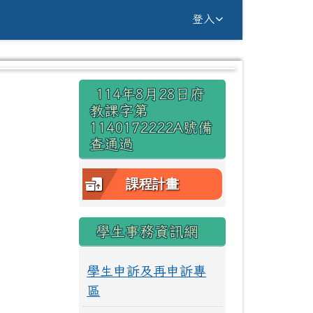
g Yuan Primary Sc
登入
右邊區域內容
114年8月28日府
⏸
教課字第
1140172222A號備
查通過
課程計畫
學生事務資訊網
學生申訴及再申訴專
區