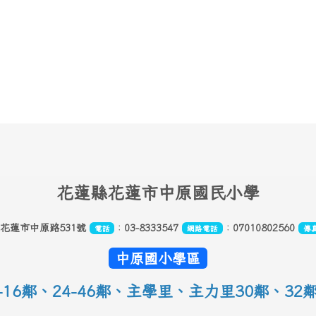
花
蓮縣花蓮市中原國民小學
縣花蓮市中原路531號
：
03-8333547
：
07010802560
電話
網路電話
傳
中原國小學區
16鄰
、
24-46鄰、主學里、主力里30
鄰
、
32