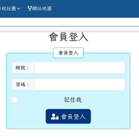
alien county Chun
學校社團
網站地圖
容區域
會員登入
會員登入
帳號：
密碼：
記住我
會員登入