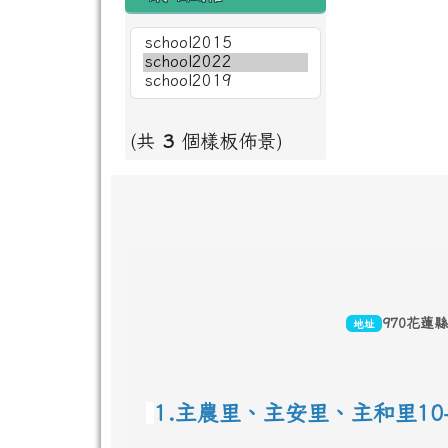
(共
3
個樣板佈景)
頁尾區域內容
970花蓮
地址
1.主農里、主安里、主和里10-