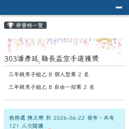
導覽列
花蓮縣花蓮市中原國小全球資訊網Hualien 
跳至主內容區
頁尾區域
主內容區域
榮譽榜一覽
⏸
303潘彥廷 縣長盃空手道獲獎
三年級男子組乙 B 個人型第 2 名
三年級男子組乙 B 自由一招第 2 名
教務處 陳之樂 於 2026-06-22 發布，共有
121 人次閱讀