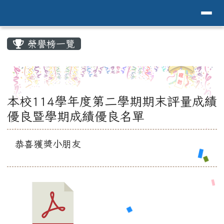
導覽列
花蓮縣花蓮市中原國小全球資訊網Hualien 
跳至主內容區
頁尾區域
主內容區域
榮譽榜一覽
⏸
本校114學年度第二學期期末評量成績
優良暨學期成績優良名單
恭喜獲獎小朋友