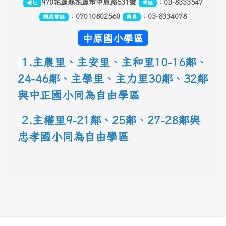
970花蓮縣花蓮市中原路531號
：
03-8333547
地址
電話
：
07010802560
：
03-8334078
網路電話
傳真
中原國小學區
1.主農里、主安里、主和里10-16鄰
、
24-46鄰、主學里、主力里30
鄰
、
32鄰
與中正國小同為自由學區
 2.主權里9-21鄰、25鄰
、
27-28鄰與
忠孝國小同為自由學區
link to 地圖網址