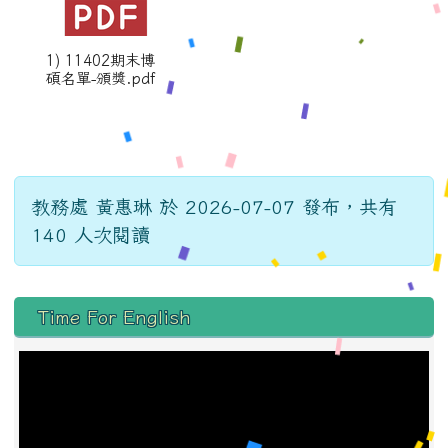
1) 11402期末博
碩名單-頒獎.pdf
教務處 黃惠琳 於 2026-07-07 發布，共有
140 人次閱讀
左邊區域內容
Time For English