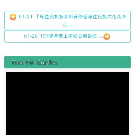
01-21 「原住民族教育師資修習原住民族文化及多
元...
01-20 109學年度上學期公開徵信...
左邊區域內容
Time For English