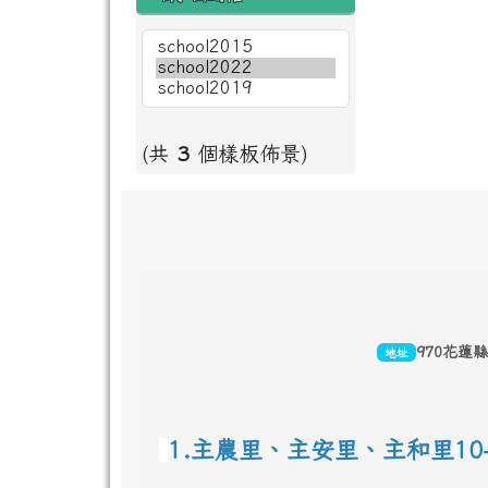
(共
3
個樣板佈景)
頁尾區域內容
970花蓮
地址
1.主農里、主安里、主和里10-