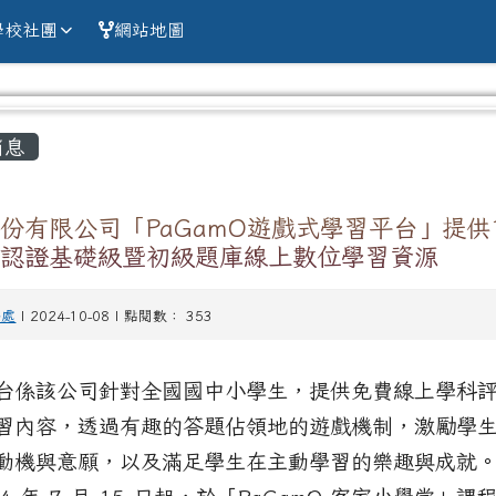
alien county Chun
學校社團
網站地圖
容區域
消息
份有限公司「PaGamO遊戲式學習平台」提供1
力認證基礎級暨初級題庫線上數位學習資源
務處
| 2024-10-08 | 點閱數： 353
台係該公司針對全國國中小學生，提供免費線上學科
習內容，透過有趣的答題佔領地的遊戲機制，激勵學
動機與意願，以及滿足學生在主動學習的樂趣與成就