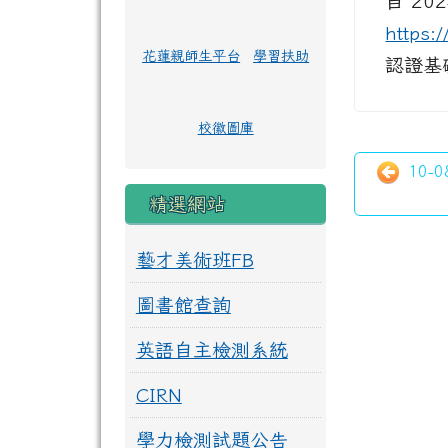
自 20
https:
花蓮親師生平台
學習扶助
認證基
校徽圖庫
10-
精選網站
藝才美術班FB
圖書館查詢
英語自主檢測系統
CIRN
學力檢測試題公告