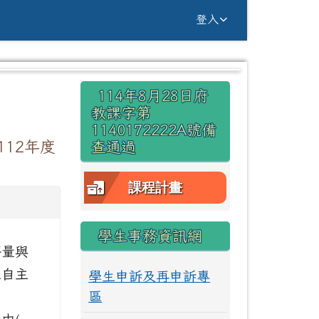
g Yuan Primary Sc
登入
右邊區域內容
114年8月28日府
⏸
教課字第
1140172222A號備
12年度
查通過
課程計畫
學生事務資訊網
評量與
生自主
學生申訴及再申訴專
區
。