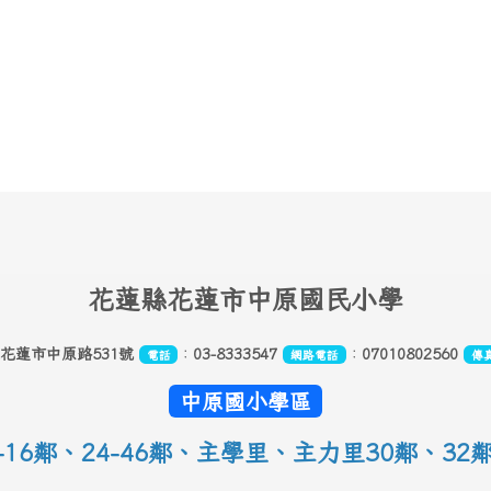
花
蓮縣花蓮市中原國民小學
縣花蓮市中原路531號
：
03-8333547
：
07010802560
電話
網路電話
傳
中原國小學區
16鄰
、
24-46鄰、主學里、主力里30
鄰
、
32