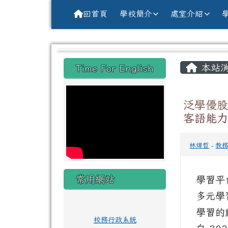
導覽列
跳至主內容區
花蓮縣花蓮市中原國小全球資訊網Hu
回首頁
學校簡介
處室介紹
頁尾區域
主內
左邊區域內容
本站
Time For English
泛學優股
客語能
林煒哲
-
教
常用網站
學習平
多元學
學習的
校務行政系統