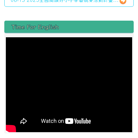
06-13 2025全國閱讀好小子學藝競賽活動計畫...
左邊區域內容
Time For English