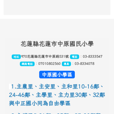
頁尾區域內容
花
蓮縣花蓮市中原國民小學
970花蓮縣花蓮市中原路531號
：
03-8333547
地址
電話
：
07010802560
：
03-8334078
網路電話
傳真
中原國小學區
1.主農里、主安里、主和里10-16鄰
、
24-46鄰、主學里、主力里30
鄰
、
32鄰
與中正國小同為自由學區