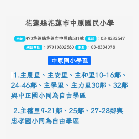
頁尾區域內容
花
蓮縣花蓮市中原國民小學
970花蓮縣花蓮市中原路531號
：
03-8333547
地址
電話
：
07010802560
：
03-8334078
網路電話
傳真
中原國小學區
1.主農里、主安里、主和里10-16鄰
、
24-46鄰、主學里、主力里30
鄰
、
32鄰
與中正國小同為自由學區
 2.主權里9-21鄰、25鄰
、
27-28鄰與
忠孝國小同為自由學區