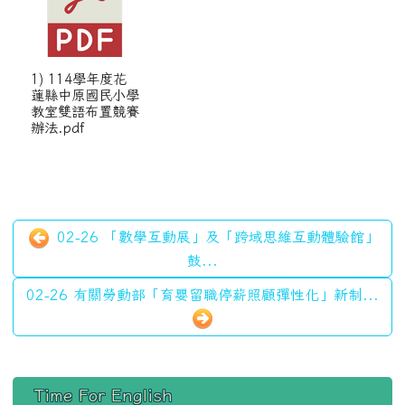
1) 114學年度花
蓮縣中原國民小學
教室雙語布置競賽
辦法.pdf
02-26 「數學互動展」及「跨域思維互動體驗館」
鼓...
02-26 有關勞動部「育嬰留職停薪照顧彈性化」新制...
左邊區域內容
Time For English