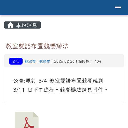
導覽列
花蓮縣花蓮市中原國小全球資訊網Hualien 
跳至主內容區
頁尾區域
主內容區域
本站消息
⏸
教室雙語布置競賽辦法
公告
蘇淑瓔
-
教務處
| 2026-02-26 | 點閱數： 404
公告:原訂 3/4 教室雙語布置競賽延到
3/11 日下午進行。競賽辦法請見附件。