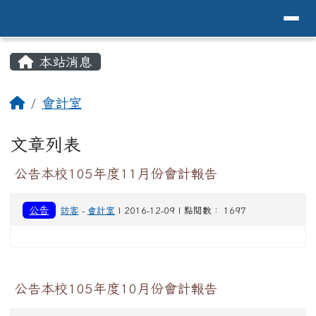
導覽列
花蓮縣花蓮市中原國小全球資訊網Hualien 
跳至主內容區
頁尾區域
主內容區域
本站消息
⏸
回首頁
會計室
文章列表
公告本校105年度11月份會計報告
公告
訪客
-
會計室
| 2016-12-09 | 點閱數： 1697
公告本校105年度10月份會計報告