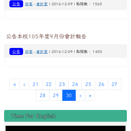
公告
訪客
-
會計室
| 2016-12-09 | 點閱數： 1563
公告本校105年度9月份會計報告
公告
訪客
-
會計室
| 2016-12-09 | 點閱數： 1450
第一頁
上一頁
«
‹
21
22
23
24
25
26
27
(目前頁次)
下一頁
最後頁
28
29
30
›
»
左邊區域內容
Time For English