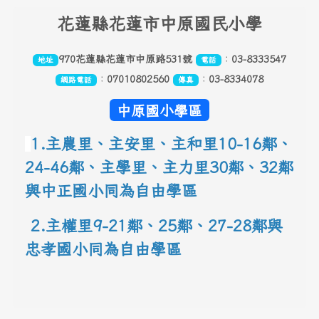
頁尾區域內容
花
蓮縣花蓮市中原國民小學
970花蓮縣花蓮市中原路531號
：
03-8333547
地址
電話
：
07010802560
：
03-8334078
網路電話
傳真
中原國小學區
1.主農里、主安里、主和里10-16鄰
、
24-46鄰、主學里、主力里30
鄰
、
32鄰
與中正國小同為自由學區
 2.主權里9-21鄰、25鄰
、
27-28鄰與
忠孝國小同為自由學區
link to 地圖網址