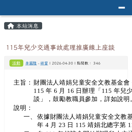
導覽列
花蓮縣花蓮市中原國小全球資訊網Hualien 
跳至主內容區
頁尾區域
主內容區域
本站消息
⏸
115年兒少交通事故處理推廣線上座談
活動
李國隆
-
研習
| 2026-04-30 | 點閱數： 346
主旨：
財團法人靖娟兒童安全文教基金會 
115 年 6 月 16 日辦理「115
談」，鼓勵教職員參加，詳如說明
說明：
一、
依據財團法人靖娟兒童安全文教基
年 4 月 23 日 115 靖娟北總字第 