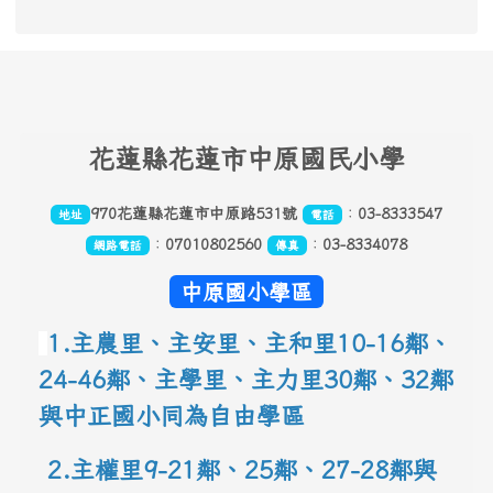
頁尾區域內容
花
蓮縣花蓮市中原國民小學
970花蓮縣花蓮市中原路531號
：
03-8333547
地址
電話
：
07010802560
：
03-8334078
網路電話
傳真
中原國小學區
1.主農里、主安里、主和里10-16鄰
、
24-46鄰、主學里、主力里30
鄰
、
32鄰
與中正國小同為自由學區
 2.主權里9-21鄰、25鄰
、
27-28鄰與