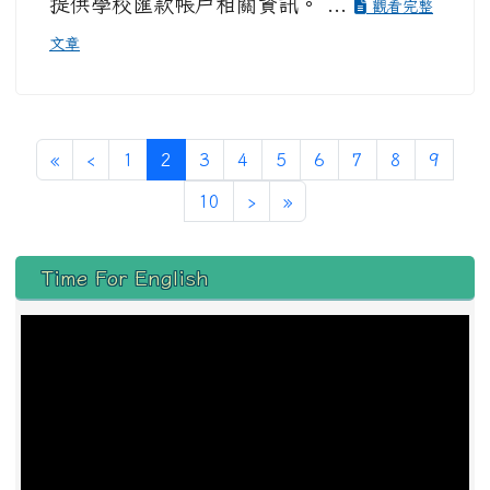
提供學校匯款帳戶相關資訊。 ...
觀看完整
文章
第一頁
上一頁
(目前頁次)
«
‹
1
2
3
4
5
6
7
8
9
下一頁
最後頁
10
›
»
左邊區域內容
Time For English