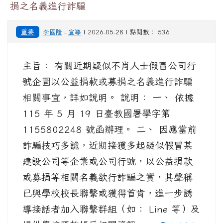
捐之名義進行詐騙
重要
李國隆
-
宣導
| 2026-05-28 | 點閱數： 536
主旨： 有關近期疑似不肖人士假冒公司行
號企圖以公益捐款或募捐之名義進行詐騙
相關事宜，詳如說明。 說明： 一、 依據
115 年 5 月 19 日臺教國署學字第
1155802248 號函辦理。 二、 因應當前
詐騙技巧多詭，近期接獲多起疑似假冒某
建設公司等企業或公司行號，以公益捐款
或募捐等相關名義欲行詐騙之實，其聲稱
已與學校校長聯繫或獲得首肯，進一步誘
導接話者加入聯繫群組（如： Line 等）及