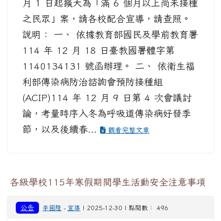
月 1 日起擴大為「滿 6 個月以上尚未接種
之民眾」案，請各校配合宣導，請查照。
說明： 一、 依據教育部國民及學前教育署
114 年 12 月 18 日臺教國署體字第
1140134131 號函辦理。 二、 依衛生福
利部傳染病防治諮詢會預防接種組
(ACIP)114 年 12 月 9 日第 4 次會議討
論，考量時序入冬為呼吸道傳染病好發季
節，以及後續春...
觀看完整文章
各級學校115年寒假期間學生活動安全注意事項
公告
李國隆
-
宣導
| 2025-12-30 | 點閱數： 496