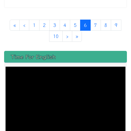
第一頁
上一頁
(目前頁次)
«
‹
1
2
3
4
5
6
7
8
9
下一頁
最後頁
10
›
»
左邊區域內容
Time For English