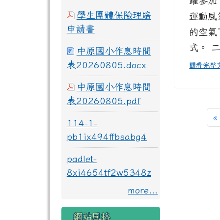
躍參加
學生團體保險理賠
運動風
申請書
的空氣
式。 二
中原國小作息時間
表20260805.docx
觀看完整
中原國小作息時間
表20260805.pdf
«
114-1-
pb1ix494ffbsabg4
padlet-
8xi4654tf2w5348z
more...
網站風格