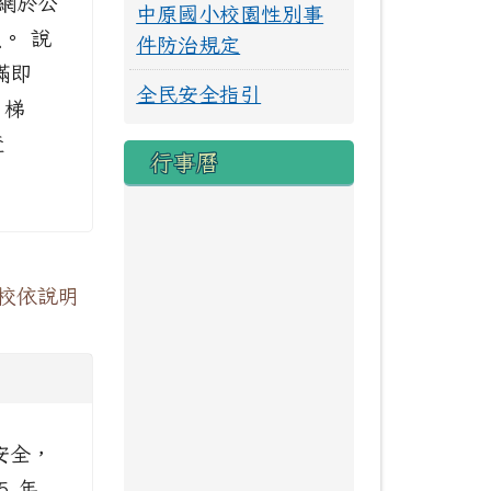
網於公
中原國小校園性別事
。 說
件防治規定
額滿即
全民安全指引
 梯
查
行事曆
校依說明
安全，
5 年