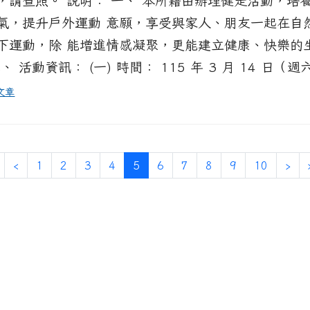
，請查照。 說明： 一、 本所藉由辦理健走活動，培
氣，提升戶外運動 意願，享受與家人、朋友一起在自
下運動，除 能增進情感凝聚，更能建立健康、快樂的
、 活動資訊： (一) 時間： 115 年 3 月 14 日（週六
文章
第一頁
上一頁
(目前頁次)
下
‹
1
2
3
4
5
6
7
8
9
10
›