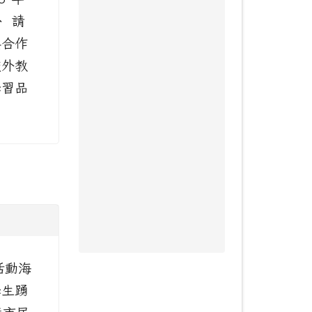
、 請
與合作
校外教
學習品
活動海
學生踴