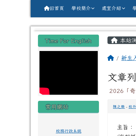
導覽列
跳至主內容區
花蓮縣花蓮市中原國小全球資訊網Hu
回首頁
學校簡介
處室介紹
頁尾區域
主內
左邊區域內容
本站
Time For English
回首頁
新生
文章
2026
常用網站
陳之樂
-
校
主旨：
校務行政系統