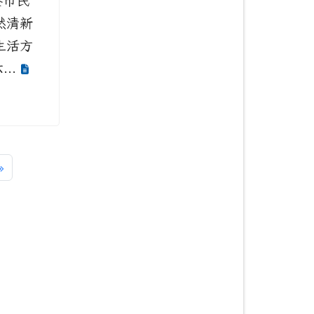
養市民
然清新
生活方
...
一頁
最後頁
»