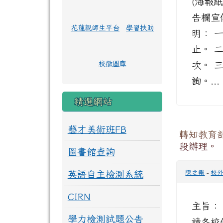
(海報
告欄宣
花蓮親師生平台
學習扶助
明： 一
止。 二
校徽圖庫
次。 
詢。..
精選網站
藝才美術班FB
轉知教育
段辦理。
圖書館查詢
英語自主檢測系統
陳之樂
-
校
CIRN
主旨：
學力檢測試題公告
請各校