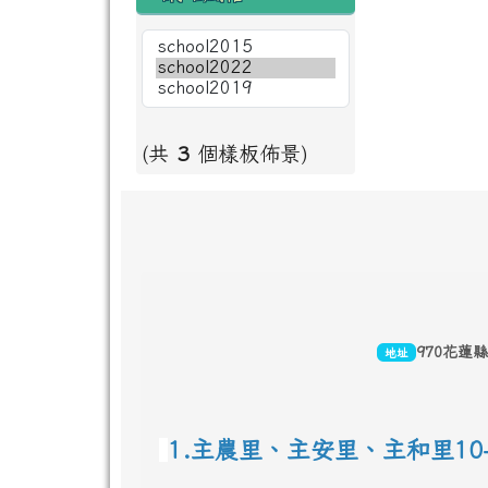
(共
3
個樣板佈景)
頁尾區域內容
970花蓮
地址
1.主農里、主安里、主和里10-