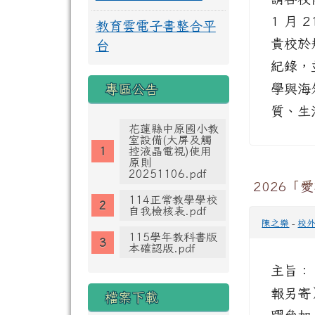
1 月 
教育雲電子書整合平
貴校於
台
紀錄，
學與海
專區公告
質、生
花蓮縣中原國小教
室設備(大屏及觸
控液晶電視)使用
原則
20251106.pdf
2026「
114正常教學學校
自我檢核表.pdf
陳之樂
-
校
115學年教科書版
本確認版.pdf
主旨：
報另寄
檔案下載