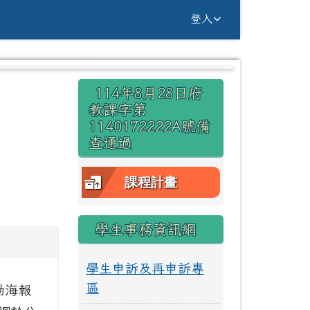
g Yuan Primary Sc
登入
右邊區域內容
114年8月28日府
⏸
教課字第
1140172222A號備
查通過
課程計畫
學生事務資訊網
學生申訴及再申訴專
區
動海報