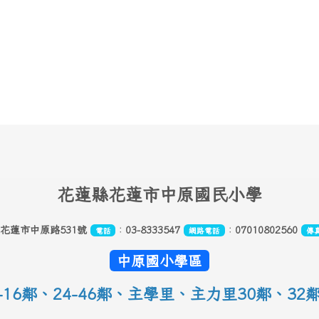
花
蓮縣花蓮市中原國民小學
縣花蓮市中原路531號
：
03-8333547
：
07010802560
電話
網路電話
傳
中原國小學區
16鄰
、
24-46鄰、主學里、主力里30
鄰
、
32