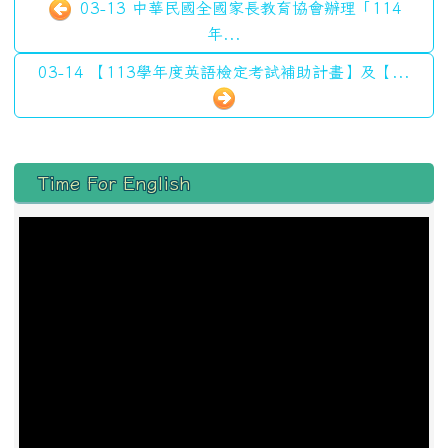
03-13 中華民國全國家長教育協會辦理「114
年...
03-14 【113學年度英語檢定考試補助計畫】及【...
左邊區域內容
Time For English