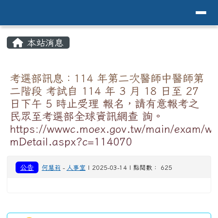
導覽列
花蓮縣花蓮市中原國小全球資訊網Hualien 
跳至主內容區
頁尾區域
主內容區域
本站消息
⏸
考選部訊息：114 年第二次醫師中醫師第
二階段 考試自 114 年 3 月 18 日至 27
日下午 5 時止受理 報名，請有意報考之
民眾至考選部全球資訊網查 詢。
https://wwwc.moex.gov.tw/main/exam/w
mDetail.aspx?c=114070
公告
何慧莉
-
人事室
| 2025-03-14 | 點閱數： 625