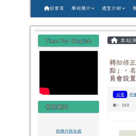
導覽列
跳至主內容區
花蓮縣花蓮市中原國小全球資訊網Hu
回首頁
學校簡介
處室介紹
頁尾區域
主內
左邊區域內容
本站
Time For English
轉知修
點」，
員會設置
公告
何
數： 533
常用網站
校務行政系統