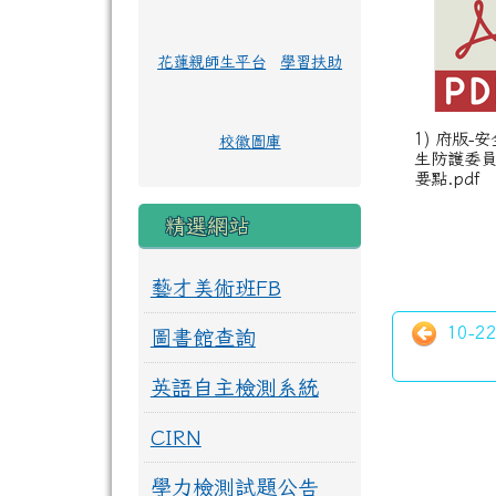
花蓮親師生平台
學習扶助
1) 府版-
校徽圖庫
生防護委
要點.pdf
精選網站
藝才美術班FB
10-
圖書館查詢
英語自主檢測系統
CIRN
學力檢測試題公告