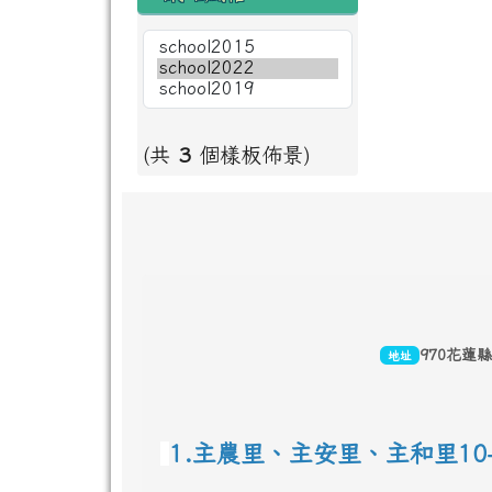
(共
3
個樣板佈景)
頁尾區域內容
970花蓮
地址
1.主農里、主安里、主和里10-