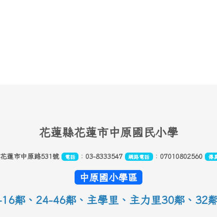
花
蓮縣花蓮市中原國民小學
縣花蓮市中原路531號
：
03-8333547
：
07010802560
電話
網路電話
傳
中原國小學區
16鄰
、
24-46鄰、主學里、主力里30
鄰
、
32