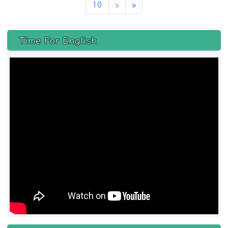
下一頁
最後頁
10
›
»
左邊區域內容
Time For English