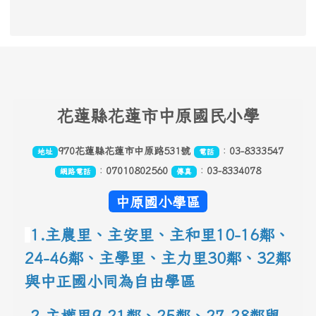
頁尾區域內容
花
蓮縣花蓮市中原國民小學
970花蓮縣花蓮市中原路531號
：
03-8333547
地址
電話
：
07010802560
：
03-8334078
網路電話
傳真
中原國小學區
1.主農里、主安里、主和里10-16鄰
、
24-46鄰、主學里、主力里30
鄰
、
32鄰
與中正國小同為自由學區
 2.主權里9-21鄰、25鄰
、
27-28鄰與