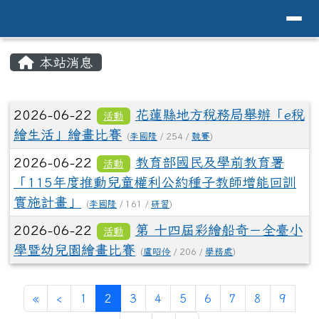
導覽列
花蓮縣花蓮市中原國小全球資訊網Hualien 
跳至主內容區
頁尾區域
主內容區域
本站消息
⏸
文章列表
2026-06-22
花蓮縣地方稅務局舉辦「e稅
活動
繪生活」繪畫比賽
(
李國隆
/ 254 /
競賽
)
2026-06-22
教育部國民及學前教育署
活動
「115年度推動兒童權利公約種子教師增能回訓
實施計畫」
(
李國隆
/ 161 /
研習
)
2026-06-22
第 十四屆彩繪船奇－全臺小
活動
學暨幼兒園繪畫比賽
(
盧昭伶
/ 206 /
學務處
)
第一頁
上一頁
(目前頁次)
«
‹
1
2
3
4
5
6
7
8
9