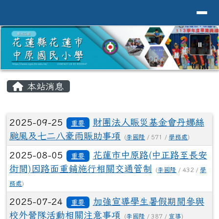
導覽列
花蓮縣花蓮市中原國小全球資訊網Hualien 
跳至主內容區
⏸
頁尾區域
主內容區域
本站消息
文章列表
2025-09-25
財團法人賑災基金會丹娜絲
重要
颱風及七二八豪雨賑助事項
(
李國隆
/ 571 /
學務處
)
2025-08-05
花蓮市中原路(中正路至長安
重要
街間)因路面重鋪施行相關交通管制
(
李國隆
/ 432 /
學
務處
)
2025-07-24
加強宣導學生暑假期間參與
重要
校外營隊活動相關注意事項
(
李國隆
/ 387 /
宣導
)