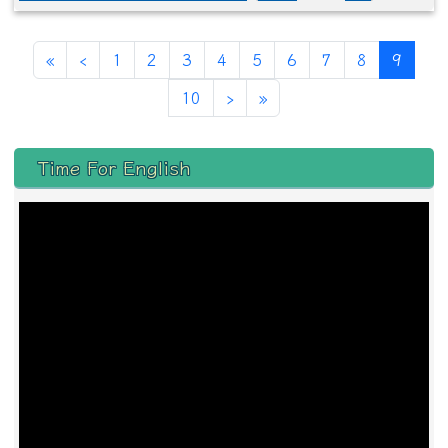
第一頁
上一頁
(目前
«
‹
1
2
3
4
5
6
7
8
9
下一頁
最後頁
10
›
»
左邊區域內容
Time For English