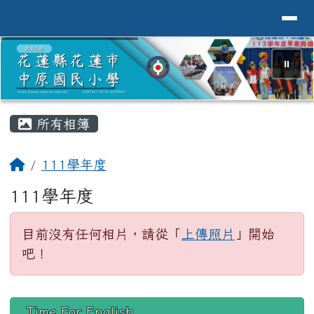
導覽列
花蓮縣花蓮市中原國小全球資訊網Hualien 
跳至主內容區
⏸
頁尾區域
主內容區域
所有相簿
回首頁
111學年度
111學年度
目前沒有任何相片，請從「
上傳照片
」開始
吧！
左邊區域內容
Time For English