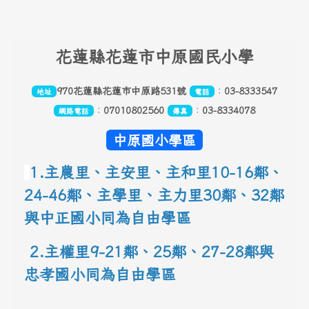
頁尾區域內容
花
蓮縣花蓮市中原國民小學
970花蓮縣花蓮市中原路531號
：
03-8333547
地址
電話
：
07010802560
：
03-8334078
網路電話
傳真
中原國小學區
1.主農里、主安里、主和里10-16鄰
、
24-46鄰、主學里、主力里30
鄰
、
32鄰
與中正國小同為自由學區
 2.主權里9-21鄰、25鄰
、
27-28鄰與
忠孝國小同為自由學區