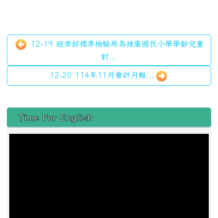
12-19 經濟部標準檢驗局為推廣國民小學學齡兒童
對...
12-20 114年11月會計月報...
左邊區域內容
Time For English