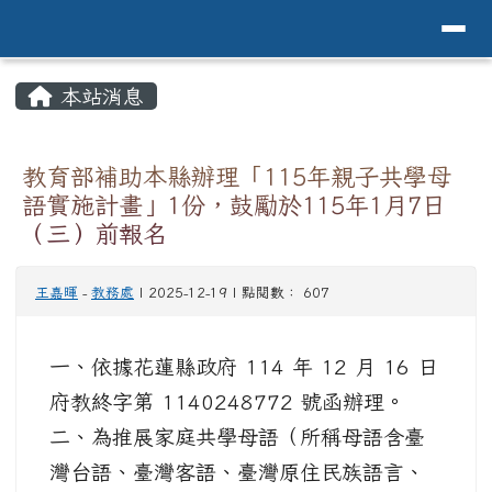
導覽列
花蓮縣花蓮市中原國小全球資訊網Hualien 
跳至主內容區
頁尾區域
主內容區域
本站消息
⏸
教育部補助本縣辦理「115年親子共學母
語實施計畫」1份，鼓勵於115年1月7日
（三）前報名
王嘉暉
-
教務處
| 2025-12-19 | 點閱數： 607
一、依據花蓮縣政府 114 年 12 月 16 日
府教終字第 1140248772 號函辦理。
二、為推展家庭共學母語（所稱母語含臺
灣台語、臺灣客語、臺灣原住民族語言、