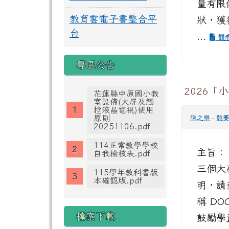
量有限
教育雲電子書整合平
狀，獲
台
...
觀
專區公告
2026
花蓮縣中原國小教
室設備(大屏及觸
控液晶電視)使用
原則
陳之樂
-
競
20251106.pdf
114正常教學學校
主旨：
自我檢核表.pdf
三個大
115學年教科書版
本確認版.pdf
明，請
稱 D
檔案下載
鼓勵學