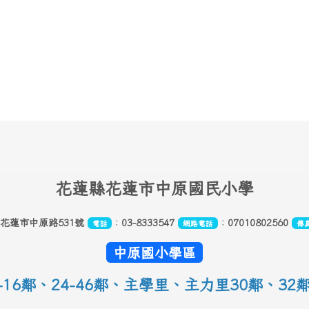
花
蓮縣花蓮市中原國民小學
縣花蓮市中原路531號
：
03-8333547
：
07010802560
電話
網路電話
傳
中原國小學區
16鄰
、
24-46鄰、主學里、主力里30
鄰
、
32