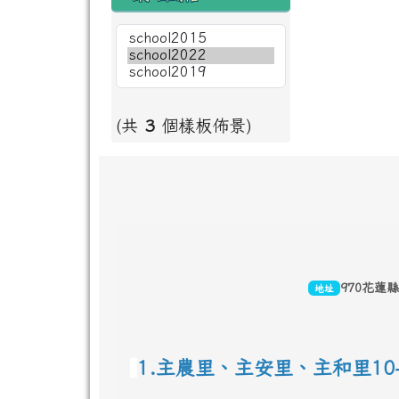
(共
3
個樣板佈景)
頁尾區域內容
970花蓮
地址
1.主農里、主安里、主和里10-