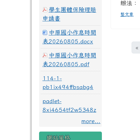
辦法：
學生團體保險理賠
整文章
申請書
中原國小作息時間
表20260805.docx
«
中原國小作息時間
表20260805.pdf
114-1-
pb1ix494ffbsabg4
padlet-
8xi4654tf2w5348z
more...
網站風格