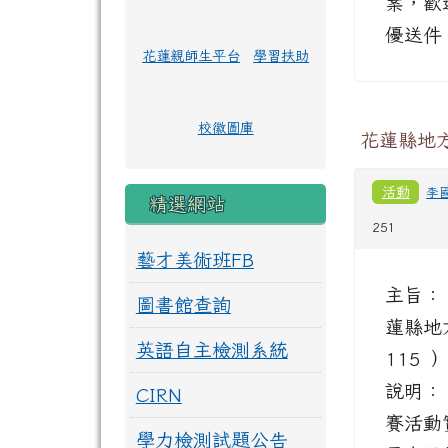
案，歡
優送件
花蓮親師生平台
學習扶助
校徽圖庫
花蓮縣地
活動
李
精選網站
251
藝才美術班FB
主旨：
圖書館查詢
蓮縣地
英語自主檢測系統
115
說明：
CIRN
賽活動
學力檢測試題公告