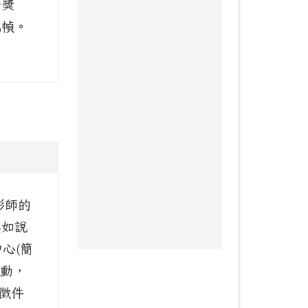
府獎
乙幀。
影師的
詳如說
心(簡
活動，
徵件