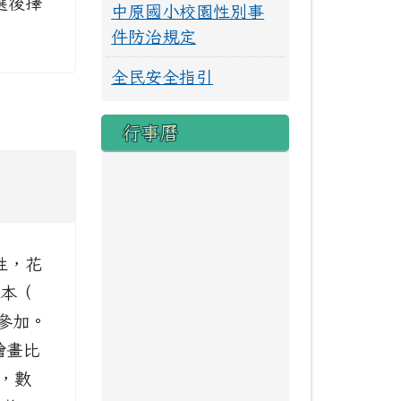
選後擇
中原國小校園性別事
件防治規定
全民安全指引
行事曆
性，花
至本（
躍參加。
繪畫比
份，數