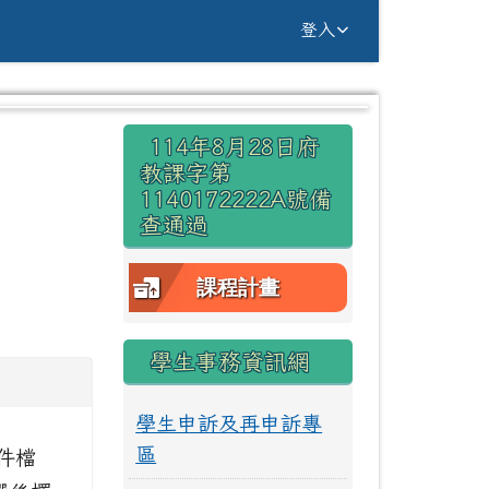
g Yuan Primary Sc
登入
右邊區域內容
114年8月28日府
⏸
教課字第
1140172222A號備
查通過
課程計畫
學生事務資訊網
學生申訴及再申訴專
區
件檔