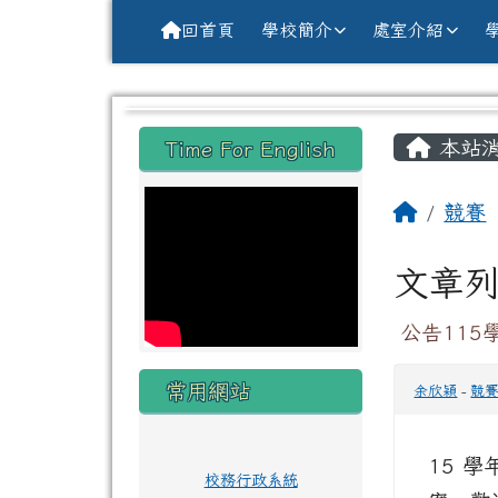
導覽列
跳至主內容區
花蓮縣花蓮市中原國小全球資訊網Hu
回首頁
學校簡介
處室介紹
頁尾區域
主內
左邊區域內容
本站
Time For English
回首頁
競賽
文章
公告11
常用網站
余欣穎
-
競
15 
校務行政系統