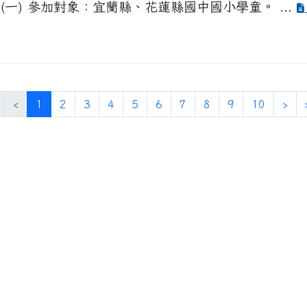
 (一) 參加對象：宜蘭縣、花蓮縣國中國小學童。 ...
(目前頁次)
下
‹
1
2
3
4
5
6
7
8
9
10
›