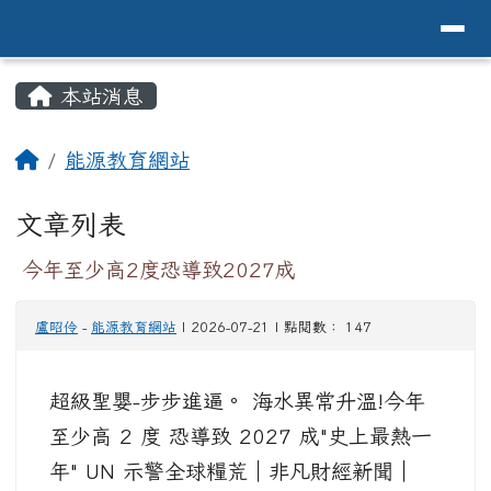
導覽列
花蓮縣花蓮市中原國小全球資訊網Hualien 
跳至主內容區
頁尾區域
主內容區域
本站消息
⏸
回首頁
能源教育網站
文章列表
今年至少高2度恐導致2027成
盧昭伶
-
能源教育網站
| 2026-07-21 | 點閱數： 147
超級聖嬰-步步進逼。 海水異常升溫!今年
至少高 2 度 恐導致 2027 成"史上最熱一
年" UN 示警全球糧荒｜非凡財經新聞｜