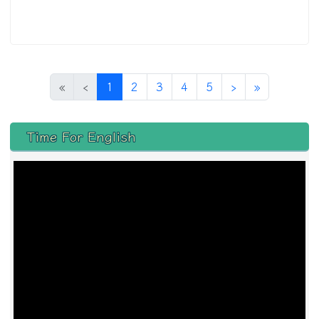
(目前頁次)
下一頁
最後頁
«
‹
1
2
3
4
5
›
»
左邊區域內容
Time For English