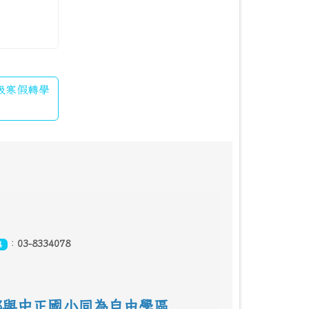
年級寒假轉學
：
03-8334078
真
鄰
與中正國小同為自由學區