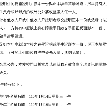
證明併同稅籍證明」影本一份與正本驗畢當場歸還，房屋持有人
生父母或爺爺奶奶或外公外婆或監護人任一人。
持有低收入戶或中低收入戶證明者繳交證明正本一份或父母（法
人）一方持有中度以上身心障礙手冊繳交手冊正反面影本一份，
驗畢當場歸還。
兄姐本年度就讀本校之在學證明或學生證影本一份，與正本驗畢
還。（可於上列順位排序中優先入學，無則免備）。
名單公告：本校校門口川堂及花蓮縣政府教育處全球資訊網學校
網頁。
公告時程如下；
告排序名單時間：
115
年
1
月
14
日星期三下午
告確定名單時間：
115
年
1
月
16
日星期五下午