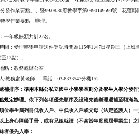
學分發作業要點」、暨
99.08.30
府教學字第
0990149590
號「花蓮縣
生轉學作業要點」辦理。
：一年級缺額共計
22
名。
時間：受理轉學申請送件登記時間為
115
年
1
月
7
日星期三（上班
點至
12
點）。
地點：教務處辦公室
人
:
教務處黃老師
電話：
03-8333547
分機
152
遞補排序：
準用本縣公私立國中小學學區劃分及學生入學分發作
點規定辦理。
依下列各項優先順序及設籍先後辦理遞補至額滿為
順位學生屬列冊低收入戶、中低收入戶或父母（法定監護人）一
以上身心障礙手冊，或有兄姐就讀（不含當年度應屆畢業生）之
妹者優先入學：