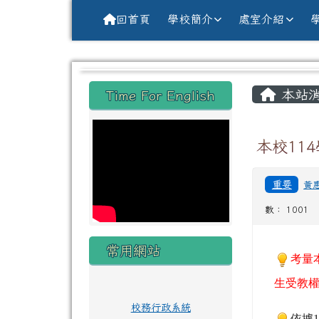
導覽列
跳至主內容區
花蓮縣花蓮市中原國小全球資訊網Hu
回首頁
學校簡介
處室介紹
頁尾區域
主內
左邊區域內容
本站
Time For English
本校11
重要
黃
數： 1001
常用網站
考量
生受教
校務行政系統
依據
1