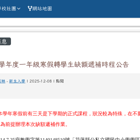
alien county Chun
學校社團
網站地圖
容區域
消息
4學年度一年級寒假轉學生缺額遞補時程公告
惠琳
-
新生入學
| 2025-12-08 | 點閱
本學年寒假前有三天是下學期的正式課程，狀況較為特殊，在不
權為前提辦理本次缺額遞補作業。
14.7.25
府教學字第
1140148510
號「花蓮縣公私立國民中小學學