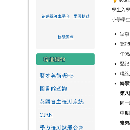
學生入
花蓮親師生平台
學習扶助
小學學
缺額
校徽圖庫
登記
午
9
精選網站
登記
聯絡
藝才美術班FB
轉學
圖書館查詢
第八
英語自主檢測系統
同一
中度
CIRN
籍弟
學力檢測試題公告