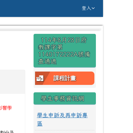
g Yuan Primary Sc
登入
右邊區域內容
114年8月28日府
⏸
教課字第
1140172222A號備
查通過
課程計畫
學生事務資訊網
影響學
學生申訴及再申訴專
區
區劃分及