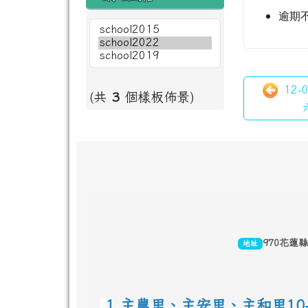
逾期
12-
(共
3
個樣板佈景)
頁尾區域內容
970花蓮
地址
1.主農里、主安里、主和里10-