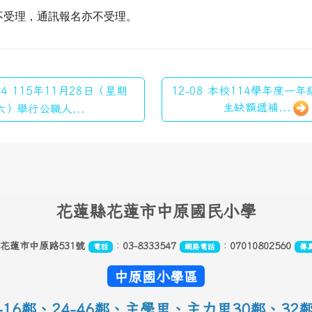
不受理，通訊報名亦不受理。
04 115年11月28日（星期
12-08 本校114學年度一
生缺額遞補...
六）舉行公職人...
花
蓮縣花蓮市中原國民小學
縣花蓮市中原路531號
：
03-8333547
：
07010802560
電話
網路電話
傳
中原國小學區
16鄰
、
24-46鄰、主學里、主力里30
鄰
、
32