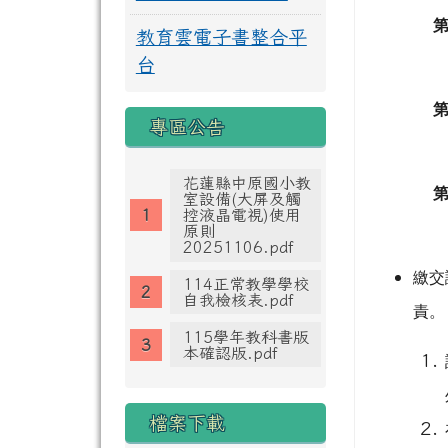
教育雲電子書整合平
台
專區公告
花蓮縣中原國小教
室設備(大屏及觸
控液晶電視)使用
原則
20251106.pdf
繳交
114正常教學學校
自我檢核表.pdf
責。
115學年教科書版
本確認版.pdf
檔案下載