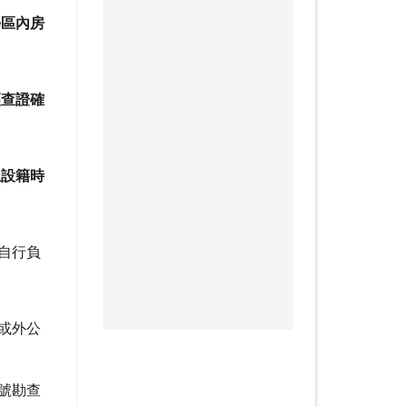
學區內房
。
經查證確
生設籍時
自行負
或外公
號勘查