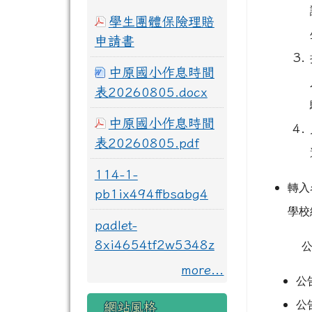
學生團體保險理賠
申請書
中原國小作息時間
表20260805.docx
中原國小作息時間
表20260805.pdf
114-1-
轉入
pb1ix494ffbsabg4
學校
padlet-
8xi4654tf2w5348z
more...
公
公
網站風格