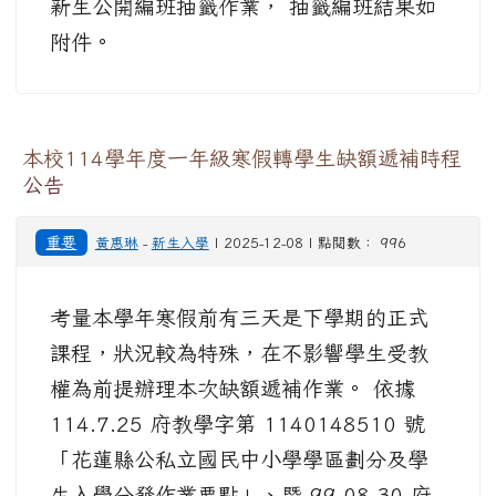
新生公開編班抽籤作業， 抽籤編班結果如
附件。
本校114學年度一年級寒假轉學生缺額遞補時程
公告
重要
黃惠琳
-
新生入學
| 2025-12-08 | 點閱數： 996
考量本學年寒假前有三天是下學期的正式
課程，狀況較為特殊，在不影響學生受教
權為前提辦理本次缺額遞補作業。 依據
114.7.25 府教學字第 1140148510 號
「花蓮縣公私立國民中小學學區劃分及學
生入學分發作業要點」、暨 99.08.30 府