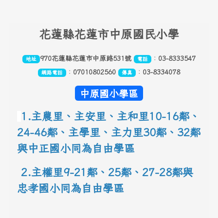
頁尾區域內容
花
蓮縣花蓮市中原國民小學
970花蓮縣花蓮市中原路531號
：
03-8333547
地址
電話
：
07010802560
：
03-8334078
網路電話
傳真
中原國小學區
1.主農里、主安里、主和里10-16鄰
、
24-46鄰、主學里、主力里30
鄰
、
32鄰
與中正國小同為自由學區
 2.主權里9-21鄰、25鄰
、
27-28鄰與
忠孝國小同為自由學區