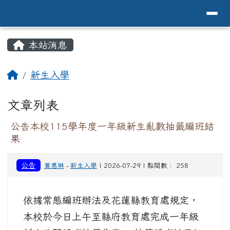
導覽列
花蓮縣花蓮市中原國小全球資訊網Hualien 
跳至主內容區
頁尾區域
主內容區域
本站消息
⏸
回首頁
新生入學
文章列表
公告本校115學年度一年級新生亂數抽籤編班結
果
公告
黃惠琳
-
新生入學
| 2026-07-29 | 點閱數： 258
依據常態編班辦法及花蓮縣教育處規定，
本校於今日上午至縣府教育處完成一年級