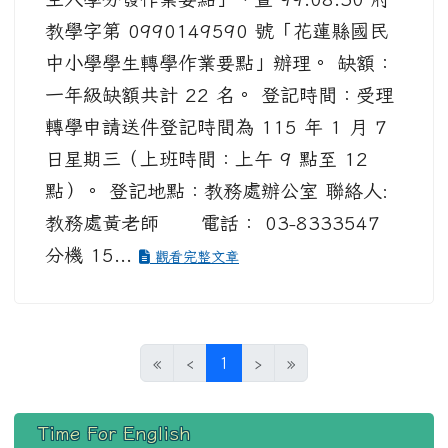
教學字第 0990149590 號「花蓮縣國民
中小學學生轉學作業要點」辦理。 缺額：
一年級缺額共計 22 名。 登記時間：受理
轉學申請送件登記時間為 115 年 1 月 7
日星期三（上班時間：上午 9 點至 12
點）。 登記地點：教務處辦公室 聯絡人:
教務處黃老師 電話： 03-8333547
分機 15...
觀看完整文章
(目前頁次)
«
‹
1
›
»
左邊區域內容
Time For English