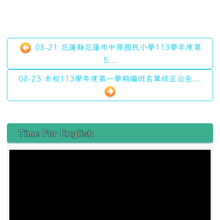
08-21 花蓮縣花蓮市中原國民小學113學年度第
5...
08-23 本校113學年度第一學期編班名單修正公告...
左邊區域內容
Time For English