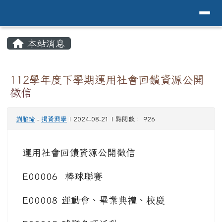
導覽列
花蓮縣花蓮市中原國小全球資訊網Hualien 
跳至主內容區
頁尾區域
主內容區域
本站消息
⏸
112學年度下學期運用社會回饋資源公開
徵信
劉雅瑜
-
捐資興學
| 2024-08-21 | 點閱數： 926
運用社會回饋資源公開徵信
E00006 棒球聯賽
E00008 運動會、畢業典禮、校慶