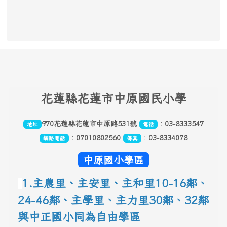
頁尾區域內容
花
蓮縣花蓮市中原國民小學
970花蓮縣花蓮市中原路531號
：
03-8333547
地址
電話
：
07010802560
：
03-8334078
網路電話
傳真
中原國小學區
1.主農里、主安里、主和里10-16鄰
、
24-46鄰、主學里、主力里30
鄰
、
32鄰
與中正國小同為自由學區