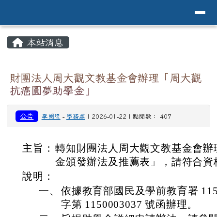
導覽列
花蓮縣花蓮市中原國小全球資訊網Hualien 
跳至主內容區
頁尾區域
主內容區域
本站消息
⏸
財團法人周大觀文教基金會辦理「周大觀
抗癌圓夢助學金」
公告
李國隆
-
學務處
| 2026-01-22 | 點閱數： 407
主旨：
轉知財團法人周大觀文教基金會辦
金頒發辦法及推薦表」，請符合資
說明：
一、
依據教育部國民及學前教育署 115 
字第 1150003037 號函辦理。