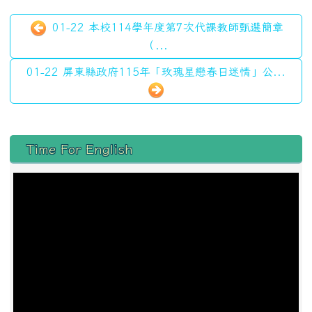
01-22 本校114學年度第7次代課教師甄選簡章
（...
01-22 屏東縣政府115年「玫瑰星戀春日迷情」公...
左邊區域內容
Time For English