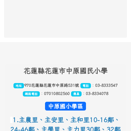
頁尾區域內容
花
蓮縣花蓮市中原國民小學
970花蓮縣花蓮市中原路531號
：
03-8333547
地址
電話
：
07010802560
：
03-8334078
網路電話
傳真
中原國小學區
1.主農里、主安里、主和里10-16鄰
、
24-46鄰、主學里、主力里30
鄰
、
32鄰