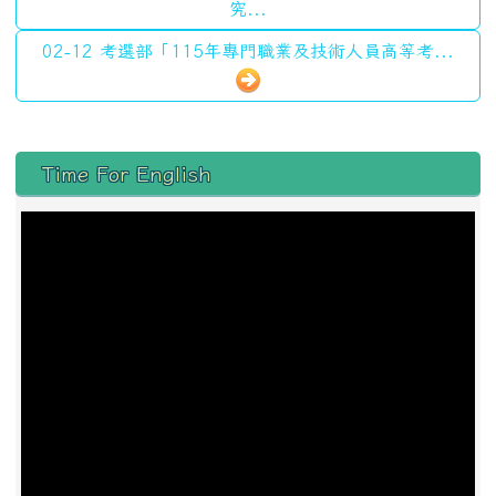
究...
02-12 考選部「115年專門職業及技術人員高等考...
左邊區域內容
Time For English