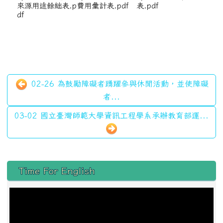
來源用途餘絀表.p
費用彙計表.pdf
表.pdf
df
02-26 為鼓勵障礙者踴躍參與休閒活動，並使障礙
者...
03-02 國立臺灣師範大學資訊工程學系承辦教育部運...
左邊區域內容
Time For English