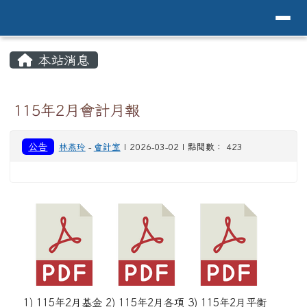
導覽列
花蓮縣花蓮市中原國小全球資訊網Hualien 
跳至主內容區
頁尾區域
主內容區域
本站消息
⏸
115年2月會計月報
公告
林燕玲
-
會計室
| 2026-03-02 | 點閱數： 423
1) 115年2月基金
2) 115年2月各項
3) 115年2月平衡