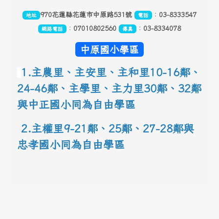
970花蓮縣花蓮市中原路531號
：
03-8333547
地址
電話
：
07010802560
：
03-8334078
網路電話
傳真
中原國小學區
1.主農里、主安里、主和里10-16鄰
、
24-46鄰、主學里、主力里30
鄰
、
32鄰
與中正國小同為自由學區
 2.主權里9-21鄰、25鄰
、
27-28鄰與
忠孝國小同為自由學區
link to 地圖網址