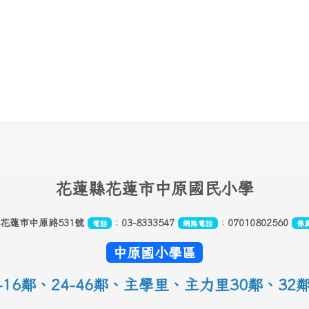
花
蓮縣花蓮市中原國民小學
縣花蓮市中原路531號
：
03-8333547
：
07010802560
電話
網路電話
傳
中原國小學區
16鄰
、
24-46鄰、主學里、主力里30
鄰
、
32