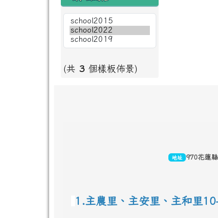
(共
3
個樣板佈景)
頁尾區域內容
970花蓮
地址
1.主農里、主安里、主和里10-