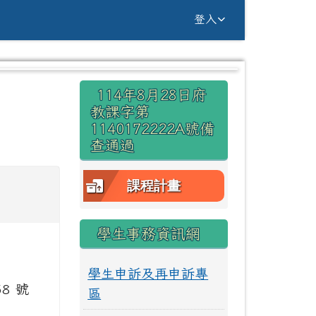
g Yuan Primary Sc
登入
右邊區域內容
114年8月28日府
⏸
教課字第
1140172222A號備
查通過
課程計畫
學生事務資訊網
學生申訴及再申訴專
58 號
區