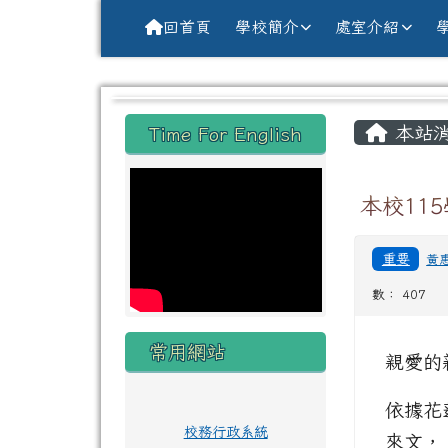
導覽列
跳至主內容區
花蓮縣花蓮市中原國小全球資訊網Hu
回首頁
學校簡介
處室介紹
頁尾區域
主內
左邊區域內容
本站
Time For English
本校11
重要
黃
數： 407
常用網站
親愛的
依據花蓮
校務行政系統
來文，