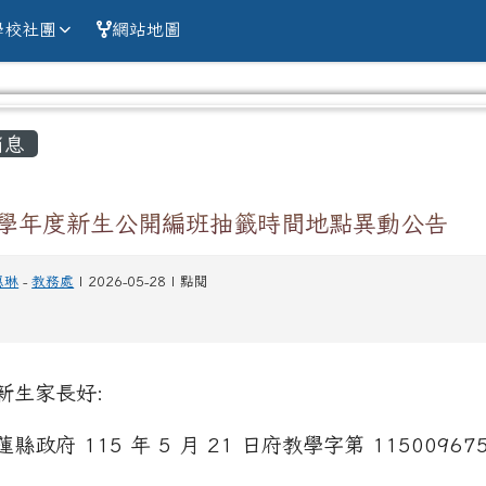
alien county Chun
學校社團
網站地圖
容區域
消息
5學年度新生公開編班抽籤時間地點異動公告
惠琳
-
教務處
| 2026-05-28 | 點閱
新生家長好:
縣政府 115 年 5 月 21 日府教學字第 11500967