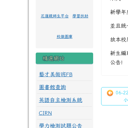
新學年
花蓮親師生平台
學習扶助
並且統
校徽圖庫
故本校
新生編
精選網站
公告!
藝才美術班FB
圖書館查詢
06-
英語自主檢測系統
小
CIRN
學力檢測試題公告