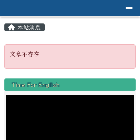
導覽列
花蓮縣花蓮市中原國小全球資訊網Hualien 
跳至主內容區
頁尾區域
主內容區域
本站消息
⏸
文章不存在
文章不存在
左邊區域內容
Time For English