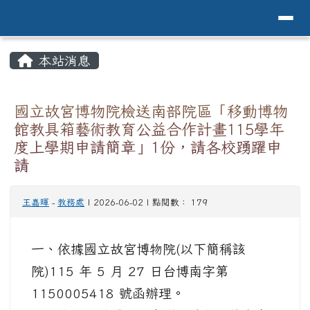
導覽列
花蓮縣花蓮市中原國小全球資訊網Hualien 
跳至主內容區
頁尾區域
主內容區域
本站消息
⏸
國立故宮博物院檢送南部院區「移動博物
館教具箱藝術教育公益合作計畫115學年
度上學期申請簡章」1份，請各校踴躍申
請
王嘉暉
-
教務處
| 2026-06-02 | 點閱數： 179
一、依據國立故宮博物院(以下簡稱該
院)115 年 5 月 27 日台博南字第
1150005418 號函辦理。