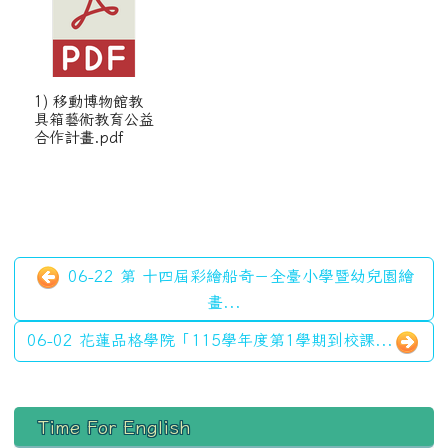
1) 移動博物館教
具箱藝術教育公益
合作計畫.pdf
06-22 第 十四屆彩繪船奇－全臺小學暨幼兒園繪
畫...
06-02 花蓮品格學院「115學年度第1學期到校課...
左邊區域內容
Time For English