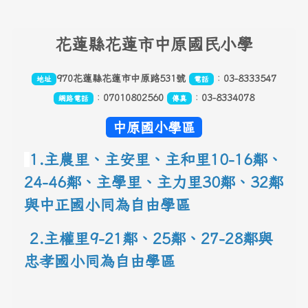
頁尾區域內容
花
蓮縣花蓮市中原國民小學
970花蓮縣花蓮市中原路531號
：
03-8333547
地址
電話
：
07010802560
：
03-8334078
網路電話
傳真
中原國小學區
1.主農里、主安里、主和里10-16鄰
、
24-46鄰、主學里、主力里30
鄰
、
32鄰
與中正國小同為自由學區
 2.主權里9-21鄰、25鄰
、
27-28鄰與
忠孝國小同為自由學區