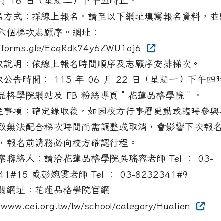
 月 16 日（星期二）下午五時止。
報名方式：採線上報名。請至以下網址填寫報名資料，並
六個梯次志願序。網址：
//forms.gle/EcqRdk74y6ZWU1oj6
錄取說明：依線上報名時間順序及志願序安排梯次。
取公告時間： 115 年 06 月 22 日（星期一）下午
品格學院網站及 FB 粉絲專頁＂花蓮品格學院＂。
備註事項：確定錄取後，如因校方行事曆更動或臨時參與
致無法配合梯次時間而需調整或取消，會影響下次報
，報名前請務必向校方確認行程。
案聯絡人：請洽花蓮品格學院吳瑤容老師 Tel ： 03-
41#15 或彭婉雯老師 Tel ： 03-8232341#9
關網址：花蓮品格學院官網
//www.cei.org.tw/tw/school/category/Hualien