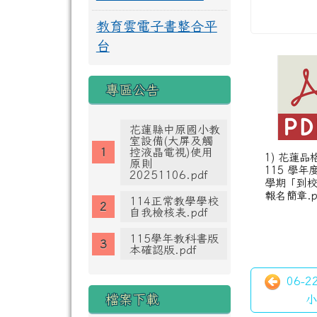
教育雲電子書整合平
台
專區公告
花蓮縣中原國小教
室設備(大屏及觸
控液晶電視)使用
1) 花蓮品
原則
115 學年
20251106.pdf
學期「到
報名簡章.p
114正常教學學校
自我檢核表.pdf
115學年教科書版
本確認版.pdf
06-
檔案下載
小