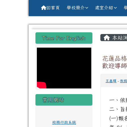
導覽列
跳至主內容區
花蓮縣花蓮市中原國小全球資訊網Hu
回首頁
學校簡介
處室介紹
頁尾區域
主內
左邊區域內容
本站
Time For English
花蓮品格
歡迎導
王嘉暉
-
教
常用網站
一、依
二、旨
(一)報
校務行政系統