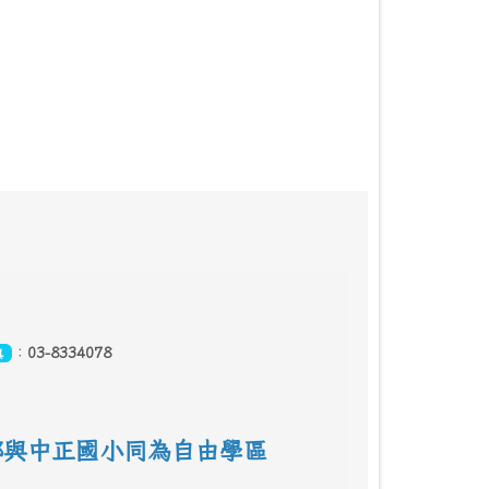
：
03-8334078
真
鄰
與中正國小同為自由學區