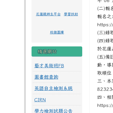
年 06
(二)
花蓮親師生平台
學習扶助
報名之
https:
(三)
校徽圖庫
(四)錄
於花蓮
精選網站
(五)
動，導
藝才美術班FB
取順位
圖書館查詢
三、本
英語自主檢測系統
82323
四、相
CIRN
https:
學力檢測試題公告