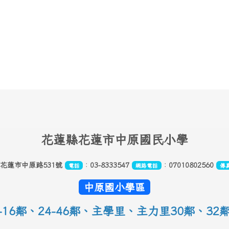
花
蓮縣花蓮市中原國民小學
縣花蓮市中原路531號
：
03-8333547
：
07010802560
電話
網路電話
傳
中原國小學區
16鄰
、
24-46鄰、主學里、主力里30
鄰
、
32