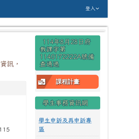
g Yuan Primary Sc
登入
右邊區域內容
114年8月28日府
⏸
教課字第
1140172222A號備
」資訊，
查通過
課程計畫
學生事務資訊網
學生申訴及再申訴專
區
115