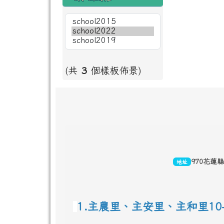
(共
3
個樣板佈景)
頁尾區域內容
970花蓮
地址
1.主農里、主安里、主和里10-