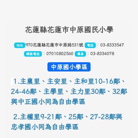
頁尾區域內容
花
蓮縣花蓮市中原國民小學
970花蓮縣花蓮市中原路531號
：
03-8333547
地址
電話
：
07010802560
：
03-8334078
網路電話
傳真
中原國小學區
1.主農里、主安里、主和里10-16鄰
、
24-46鄰、主學里、主力里30
鄰
、
32鄰
與中正國小同為自由學區
 2.主權里9-21鄰、25鄰
、
27-28鄰與
忠孝國小同為自由學區