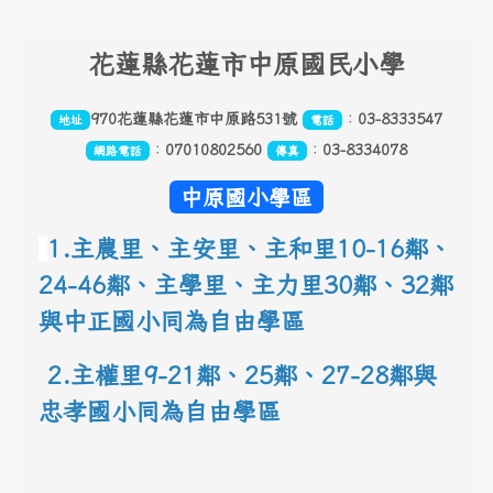
頁尾區域內容
花
蓮縣花蓮市中原國民小學
970花蓮縣花蓮市中原路531號
：
03-8333547
地址
電話
：
07010802560
：
03-8334078
網路電話
傳真
中原國小學區
1.主農里、主安里、主和里10-16鄰
、
24-46鄰、主學里、主力里30
鄰
、
32鄰
與中正國小同為自由學區
 2.主權里9-21鄰、25鄰
、
27-28鄰與
忠孝國小同為自由學區