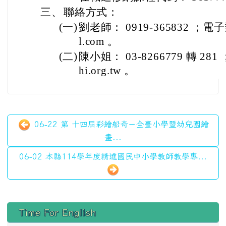
三、
聯絡方式：
(一)
劉老師： 0919-365832 ；電子郵
l.com 。
(二)
陳小姐： 03-8266779 轉 281
hi.org.tw 。
06-22 第 十四屆彩繪船奇－全臺小學暨幼兒園繪
畫...
06-02 本縣114學年度精進國民中小學教師教學專...
左邊區域內容
Time For English