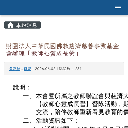
導覽列
花蓮縣花蓮市中原國小全球資訊網Hualien 
跳至主內容區
頁尾區域
主內容區域
本站消息
⏸
財團法人中華民國佛教慈濟慈善事業基金
會辦理「教師心靈成長營」
黃惠琳
-
研習
| 2026-06-02 | 點閱數： 231
說明：
一、
本會暨所屬之教師聯誼會與慈濟
【教師心靈成長營】營隊活動，
交流，陪伴教師重新看見教育的
二、
活動資訊如下：