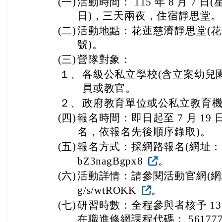
(一)
活動時間： 115 年 8 月 7 日(
日)，三天兩夜，住宿靜思堂。
(二)
活動地點：花蓮慈濟靜思堂(花蓮市
號)。
(三)
營隊對象：
１、
各級公私立學校(含立案幼兒
員或教官。
２、
政府教育單位或公私立教育
(四)
報名時間：即日起至 7 月 19 
名，依報名先後順序錄取)。
(五)
報名方式：採網路報名(網址： https:
bZ3nagBgpx8
。
(六)
活動詳情：請參閱活動官網(網址： http
g/s/wtROKK
。
(七)
研習時數：全程參與者核予 1
在職進修網課程代碼： 561777