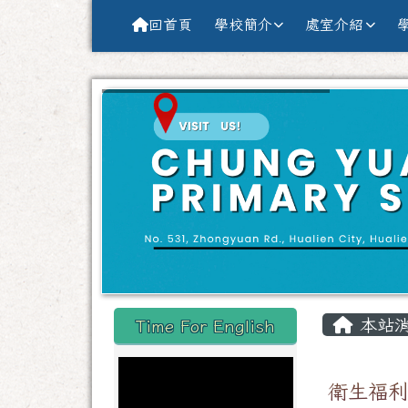
導覽列
跳至主內容區
花蓮縣花蓮市中原國小全球資訊網Hu
回首頁
學校簡介
處室介紹
頁尾區域
主內
左邊區域內容
本站
Time For English
衛生福