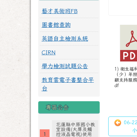
藝才美術班FB
圖書館查詢
英語自主檢測系統
CIRN
學力檢測試題公告
1) 衛生福
（少）年
教育雲電子書整合平
顧支持服務
df
台
專區公告
06-
花蓮縣中原國小教
室設備(大屏及觸
小
控液晶電視)使用