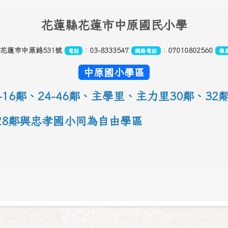
花
蓮縣花蓮市中原國民小學
縣花蓮市中原路531號
：
03-8333547
：
07010802560
電話
網路電話
傳
中原國小學區
16鄰
、
24-46鄰、主學里、主力里30
鄰
、
32
-28鄰與忠孝國小同為自由學區