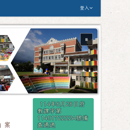
g Yuan Primary Sc
登入
⏸
右邊區域內容
114年8月28日府
教課字第
1140172222A號備
」案
查通過