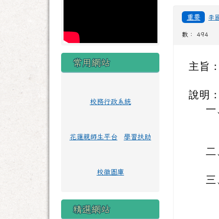
重要
李
數： 494
常用網站
主旨
說明
校務行政系統
一
花蓮親師生平台
學習扶助
二
校徽圖庫
三
精選網站