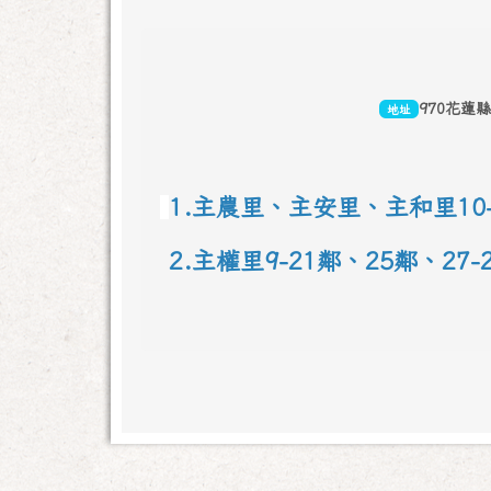
頁尾區域內容
970花蓮
地址
1.主農里、主安里、主和里10-
 2.主權里9-21鄰、25鄰
、
27
link to 地圖網址