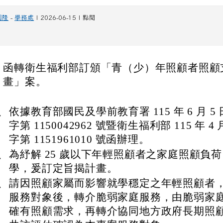
國隆
-
學務處
| 2026-06-15 | 點閱
：
函轉衛生福利部訂頒「青（少）年照顧者照顧
畫」案。
：
、
依據教育部國民及學前教育署 115 年 6 月 
字第 1150042962 號暨衛生福利部 115 年 4
字第 1151961010 號函辦理。
、
為紓解 25 歲以下年輕照顧者之家庭照顧負
學，爰訂定旨揭計畫。
、
請因照顧家屬而影響就學穩定之年輕照顧者
服務對象後，轉介脆弱家庭服務，由脆弱家
確有照顧需求，再轉介協同地方政府長期照