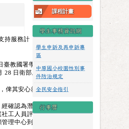
課程計畫
學生事務資訊網
支持服務計
學生申訴及再申訴專
區
5 日臺教國署學
中原國小校園性別事
 月 28 日衛部顧
件防治規定
荷，俾其安心就
全民安全指引
，經確認為潛在
行事曆
庭社工人員評估
顧管理中心到宅