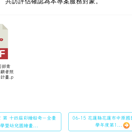
共訪評估確認為本專案服務對象。
利部青
照顧者照
計畫.p
22 第 十四屆彩繪船奇－全臺
06-15 花蓮縣花蓮市中原國
學年度第1...
學暨幼兒園繪畫...