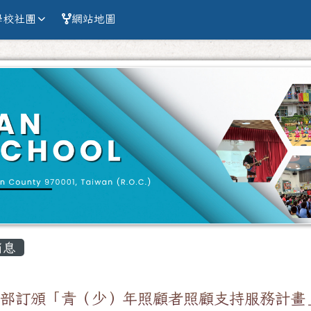
alien county Chun
學校社團
網站地圖
容區域
消息
利部訂頒「青（少）年照顧者照顧支持服務計畫