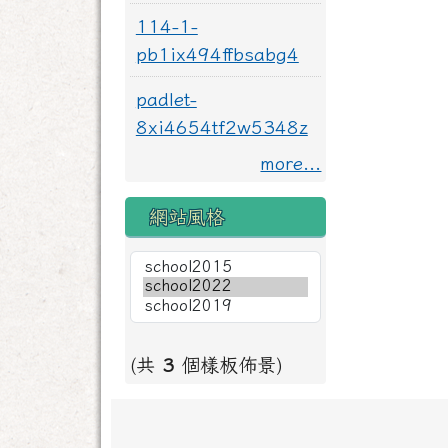
114-1-
pb1ix494ffbsabg4
padlet-
8xi4654tf2w5348z
more...
網站風格
(共
3
個樣板佈景)