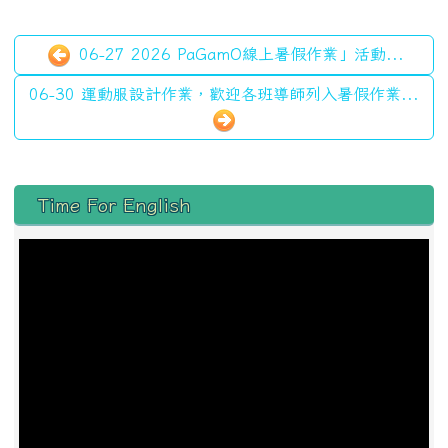
06-27 2026 PaGamO線上暑假作業」活動...
06-30 運動服設計作業，歡迎各班導師列入暑假作業...
左邊區域內容
Time For English