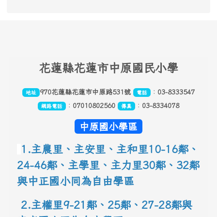
頁尾區域內容
花
蓮縣花蓮市中原國民小學
970花蓮縣花蓮市中原路531號
：
03-8333547
地址
電話
：
07010802560
：
03-8334078
網路電話
傳真
中原國小學區
1.主農里、主安里、主和里10-16鄰
、
24-46鄰、主學里、主力里30
鄰
、
32鄰
與中正國小同為自由學區
 2.主權里9-21鄰、25鄰
、
27-28鄰與