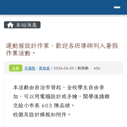
導覽列
花蓮縣花蓮市中原國小全球資訊網Hualien 
跳至主內容區
頁尾區域
主內容區域
本站消息
⏸
運動服設計作業，歡迎各班導師列入暑假
作業活動。
活動
李國隆
-
學務處
| 2026-06-30 | 點閱數： 456
本活動由自治市發起，全校學生自由參
加，可以用電腦設計或手繪，開學後請繳
交給小市長 603 陳品璇。
校徽及設計模板如附件。