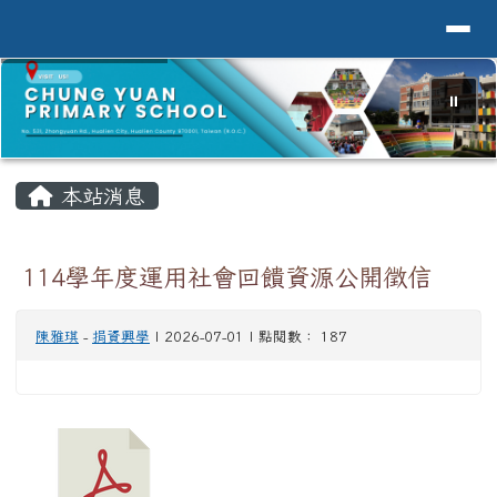
導覽列
花蓮縣花蓮市中原國小全球資訊網Hualien 
跳至主內容區
⏸
頁尾區域
主內容區域
本站消息
114學年度運用社會回饋資源公開徵信
陳雅琪
-
捐資興學
| 2026-07-01 | 點閱數： 187