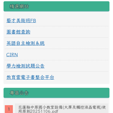
精選網站
藝才美術班FB
圖書館查詢
英語自主檢測系統
CIRN
學力檢測試題公告
教育雲電子書整合平台
專區公告
花蓮縣中原國小教室設備(大屏及觸控液晶電視)使
用原則20251106.pdf