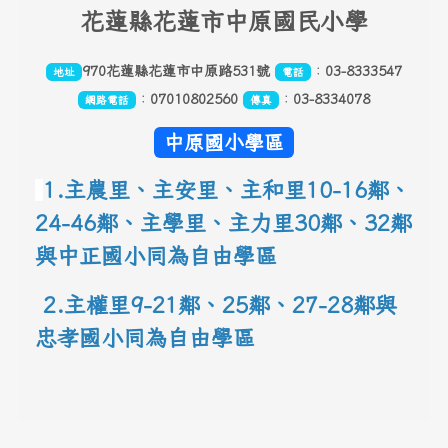
花
蓮縣花蓮市中原國民小學
970花蓮縣花蓮市中原路531號
：
03-8333547
地址
電話
：
07010802560
：
03-8334078
網路電話
傳真
中原國小學區
1.主農里、主安里、主和里10-16鄰
、
24-46鄰、主學里、主力里30
鄰
、
32鄰
與中正國小同為自由學區
 2.主權里9-21鄰、25鄰
、
27-28鄰與
忠孝國小同為自由學區
link to 地圖網址