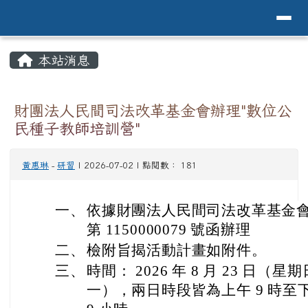
導覽列
花蓮縣花蓮市中原國小全球資訊網Hualien 
跳至主內容區
頁尾區域
主內容區域
本站消息
⏸
財團法人民間司法改革基金會辦理"數位公
民種子教師培訓營"
黃惠琳
-
研習
| 2026-07-02 | 點閱數： 181
一、
依據財團法人民間司法改革基金會 11
第 1150000079 號函辦理
二、
檢附旨揭活動計畫如附件。
三、
時間： 2026 年 8 月 23 日（星
一），兩日時段皆為上午 9 時至下