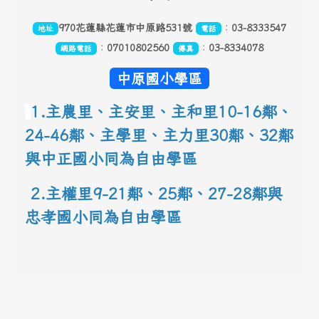
970花蓮縣花蓮市中原路531號
：
03-8333547
地址
電話
：
07010802560
：
03-8334078
網路電話
傳真
中原國小學區
1.主農里、主安里、主和里10-16鄰
、
24-46鄰、主學里、主力里30
鄰
、
32鄰
與中正國小同為自由學區
 2.主權里9-21鄰、25鄰
、
27-28鄰與
忠孝國小同為自由學區
link to 地圖網址