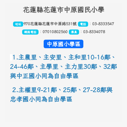
頁尾區域內容
花
蓮縣花蓮市中原國民小學
970花蓮縣花蓮市中原路531號
：
03-8333547
地址
電話
：
07010802560
：
03-8334078
網路電話
傳真
中原國小學區
1.主農里、主安里、主和里10-16鄰
、
24-46鄰、主學里、主力里30
鄰
、
32鄰
與中正國小同為自由學區
 2.主權里9-21鄰、25鄰
、
27-28鄰與
忠孝國小同為自由學區
link to 地圖網址