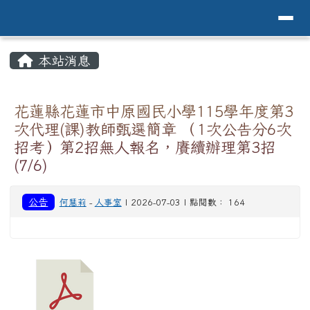
導覽列
花蓮縣花蓮市中原國小全球資訊網Hualien 
跳至主內容區
頁尾區域
主內容區域
本站消息
⏸
花蓮縣花蓮市中原國民小學115學年度第3
次代理(課)教師甄選簡章 （1次公告分6次
招考）第2招無人報名，賡續辦理第3招
(7/6)
公告
何慧莉
-
人事室
| 2026-07-03 | 點閱數： 164