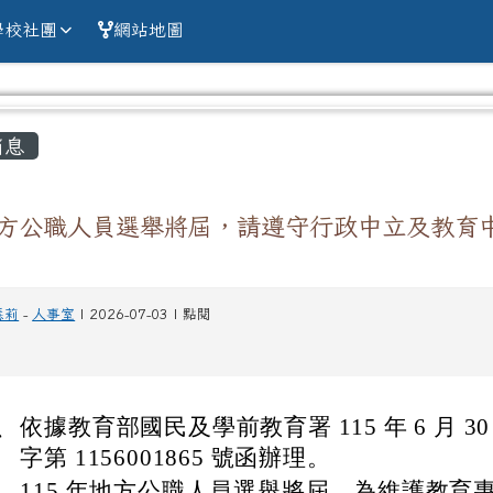
alien county Chun
學校社團
網站地圖
容區域
消息
地方公職人員選舉將屆，請遵守行政中立及教育
慧莉
-
人事室
| 2026-07-03 | 點閱
、
依據教育部國民及學前教育署 115 年 6 月 3
字第 1156001865 號函辦理。
、
115 年地方公職人員選舉將屆，為維護教育