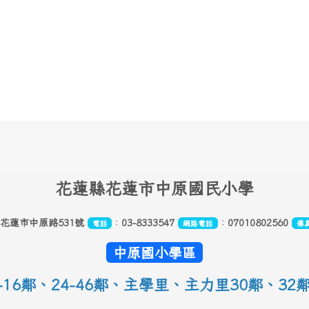
花
蓮縣花蓮市中原國民小學
縣花蓮市中原路531號
：
03-8333547
：
07010802560
電話
網路電話
傳
中原國小學區
16鄰
、
24-46鄰、主學里、主力里30
鄰
、
32