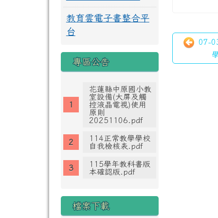
教育雲電子書整合平
台
07-
學
專區公告
花蓮縣中原國小教
室設備(大屏及觸
控液晶電視)使用
原則
20251106.pdf
114正常教學學校
自我檢核表.pdf
115學年教科書版
本確認版.pdf
檔案下載