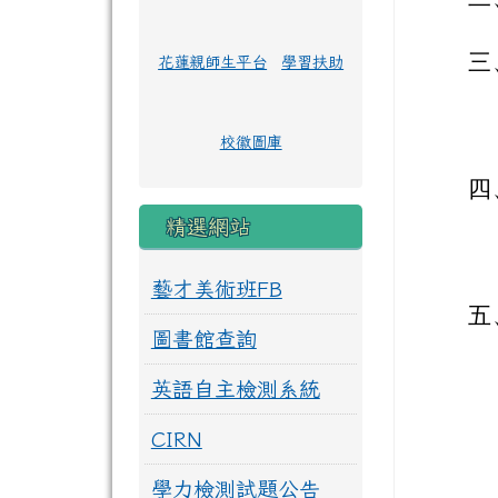
三
花蓮親師生平台
學習扶助
校徽圖庫
四
精選網站
藝才美術班FB
五
圖書館查詢
英語自主檢測系統
CIRN
學力檢測試題公告