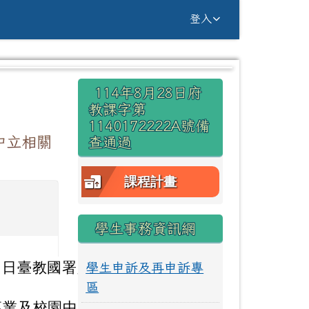
g Yuan Primary Sc
登入
右邊區域內容
114年8月28日府
⏸
教課字第
1140172222A號備
中立相關
查通過
課程計畫
學生事務資訊網
0 日臺教國署人
學生申訴及再申訴專
區
專業及校園中立