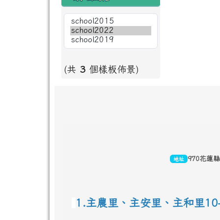
(共
3
個樣板佈景)
頁尾區域內容
970花蓮
地址
1.主農里、主安里、主和里10-