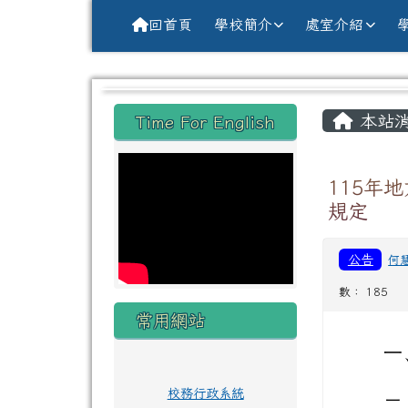
導覽列
跳至主內容區
花蓮縣花蓮市中原國小全球資訊網Hu
回首頁
學校簡介
處室介紹
頁尾區域
主內
左邊區域內容
本站
Time For English
115年
規定
公告
何
數： 185
常用網站
一
校務行政系統
二