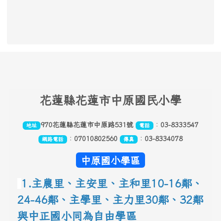
頁尾區域內容
花
蓮縣花蓮市中原國民小學
970花蓮縣花蓮市中原路531號
：
03-8333547
地址
電話
：
07010802560
：
03-8334078
網路電話
傳真
中原國小學區
1.主農里、主安里、主和里10-16鄰
、
24-46鄰、主學里、主力里30
鄰
、
32鄰
與中正國小同為自由學區