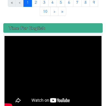
(目前頁次)
«
‹
1
2
3
4
5
6
7
8
9
下一頁
最後頁
10
›
»
左邊區域內容
Time For English