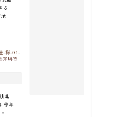
 8
習地
探-01-
認知與智
精進
 學年
理。