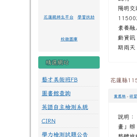
陽明交通
花蓮親師生平台
學習扶助
115
素養融
動資訊：
校徽圖庫
期兩天。
精選網站
藝才美術班FB
花蓮縣1
圖書館查詢
黃惠琳
-
研
英語自主檢測系統
說明：
CIRN
畫」辦
學力檢測試題公告
整體推