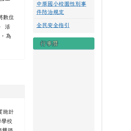
中原國小校園性別事
件防治規定
，將數位
全民安全指引
 活
四)，為
行事曆
實施計
學學校
師雙語