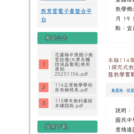
教學概
教育雲電子書整合平
月 19
台
點：宜昌
專區公告
花蓮縣中原國小教
本縣114
室設備(大屏及觸
控液晶電視)使用
1探究式教
原則
慧教學實
20251106.pdf
114正常教學學校
自我檢核表.pdf
黃惠琳
-
研
115學年教科書版
本確認版.pdf
說明：
國民中
檔案下載
度精進