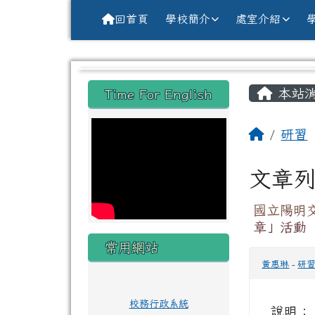
導覽列
跳至主內容區
花蓮縣花蓮市中原國小全球資訊網Hu
回首頁
學校簡介
處室介紹
頁尾區域
主內
左邊區域內容
本站
Time For English
回首頁
研習
文章
國立陽明
章」活動
常用網站
黃惠琳
-
研
校務行政系統
說明：