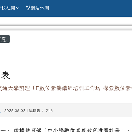
alien county Chun
學校社團
網站地圖
容區域
消息
列表
交通大學辦理「E數位素養講師培訓工作坊-探索數位素
習
| 2026-06-02 | 點閱數： 216
 一、 依據教育部「中小學數位素養教育推廣計畫」、