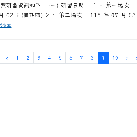
案研習資訊如下： (一) 研習日期： １、 第一場次： 
月 02 日(星期四) ２、 第二場次： 115 年 07 月 03 日
整文章
第一頁
上一頁
(目前頁次)
下
‹
1
2
3
4
5
6
7
8
9
10
›