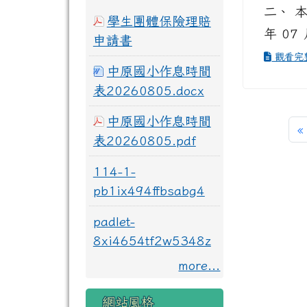
二、 本
學生團體保險理賠
年 07 
申請書
觀看完
中原國小作息時間
表20260805.docx
中原國小作息時間
«
表20260805.pdf
114-1-
pb1ix494ffbsabg4
padlet-
8xi4654tf2w5348z
more...
網站風格