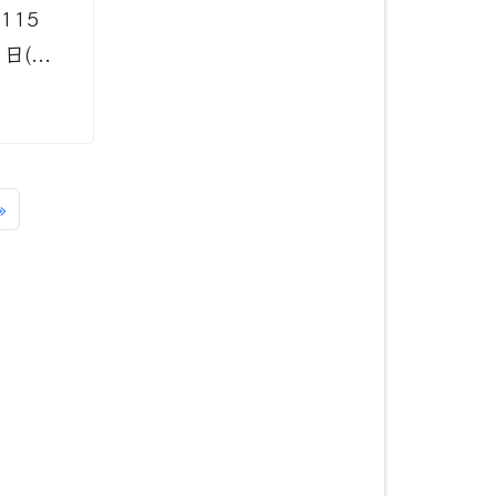
115
(...
一頁
最後頁
»