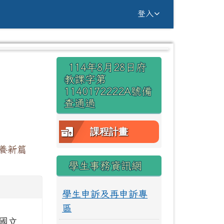
g Yuan Primary Sc
登入
右邊區域內容
114年8月28日府
⏸
教課字第
1140172222A號備
查通過
課程計畫
養新篇
學生事務資訊網
學生申訴及再申訴專
區
國立