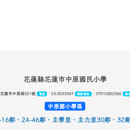
花
蓮縣花蓮市中原國民小學
縣花蓮市中原路531號
：
03-8333547
：
07010802560
電話
網路電話
傳
中原國小學區
16鄰
、
24-46鄰、主學里、主力里30
鄰
、
32