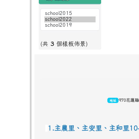
(共
3
個樣板佈景)
頁尾區域內容
970花蓮
地址
1.主農里、主安里、主和里10-