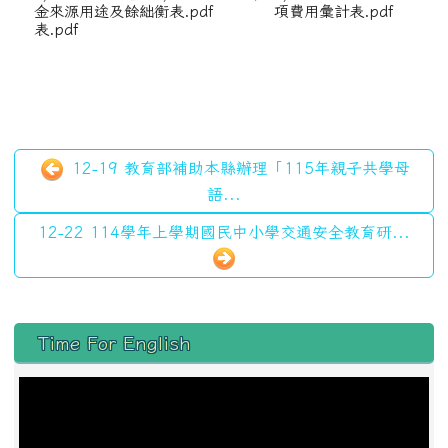
金來源用途及餘絀
衡表.pdf
項費用彙計表.pdf
表.pdf
12-19 教育部補助本縣辦理「115年親子共學母
語...
12-22 114學年上學期國民中小學交通安全教育研...
左邊區域內容
Time For English