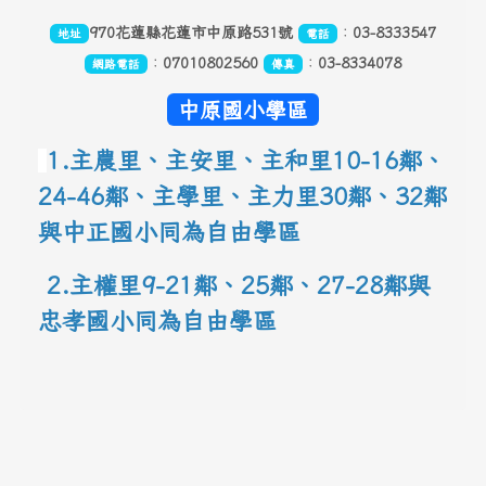
970花蓮縣花蓮市中原路531號
：
03-8333547
地址
電話
：
07010802560
：
03-8334078
網路電話
傳真
中原國小學區
1.主農里、主安里、主和里10-16鄰
、
24-46鄰、主學里、主力里30
鄰
、
32鄰
與中正國小同為自由學區
 2.主權里9-21鄰、25鄰
、
27-28鄰與
忠孝國小同為自由學區
link to 地圖網址