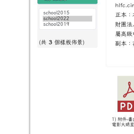
hlfc.c
正本：
財團法
屬高級
(共
3
個樣板佈景)
副本：
1) 附件-
電影大明星.