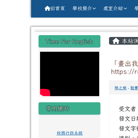
導覽列
跳至主內容區
花蓮縣花蓮市中原國小全球資訊網Hu
回首頁
學校簡介
處室介紹
頁尾區域
主內
左邊區域內容
本站
Time For English
「畫出我
https:/
陳之樂
-
競
常用網站
受文者
發文日期
發文字號
校務行政系統