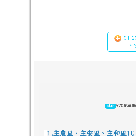
01-
平
頁尾區域內容
970花蓮
地址
1.主農里、主安里、主和里10-