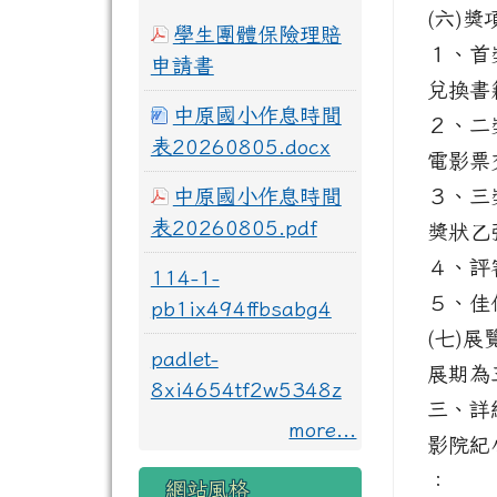
(六)獎
學生團體保險理賠
１、首
申請書
兌換書
中原國小作息時間
２、二
表20260805.docx
電影票
３、三
中原國小作息時間
表20260805.pdf
獎狀乙
４、評
114-1-
５、佳
pb1ix494ffbsabg4
(七)
padlet-
展期為
8xi4654tf2w5348z
三、詳
more...
影院紀小
：
網站風格