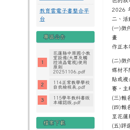
色的故
2026
教育雲電子書整合平
台
二、活
(一)徵
專區公告
畫
作正本
花蓮縣中原國小教
室設備(大屏及觸
(二)
控液晶電視)使用
原則
媒材不
20251106.pdf
貼或複
114正常教學學校
自我檢核表.pdf
賽，主
(三)報名
115學年教科書版
本確認版.pdf
(四)
至花蓮
檔案下載
(五)