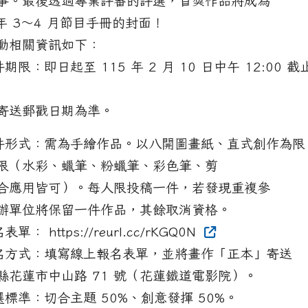
事。最後透過專業評審的評選，首獎作品將成為
 年 3～4 月節目手冊的封面！
動相關資訊如下：
件期限：即日起至 115 年 2 月 10 日中午 12:00 
寄送郵戳日期為準。
徵件形式：需為手繪作品。以八開圖畫紙、直式創作為限
限（水彩、蠟筆、粉蠟筆、彩色筆、剪
合應用皆可）。每人限投稿一件，若發現重複參
辦單位將保留一件作品，其餘取消資格。
表單： https://reurl.cc/rKGQ0N
報名方式：填寫線上報名表單，並將畫作「正本」寄送
縣花蓮市中山路 71 號（花蓮鐵道電影院）。
評選標準：切合主題 50%、創意發揮 50%。