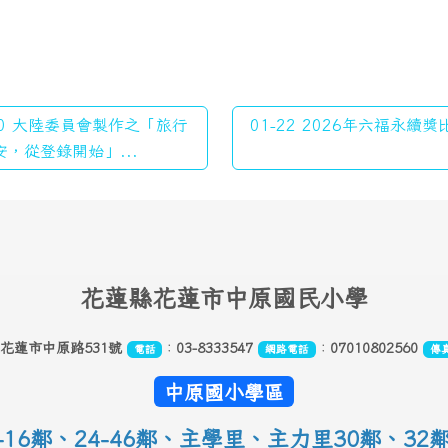
20 大陸委員會製作之「旅行
01-22 2026年六福永續獎比
安，從登錄開始」...
花
蓮縣花蓮市中原國民小學
縣花蓮市中原路531號
：
03-8333547
：
07010802560
電話
網路電話
傳
中原國小學區
16鄰
、
24-46鄰、主學里、主力里30
鄰
、
32