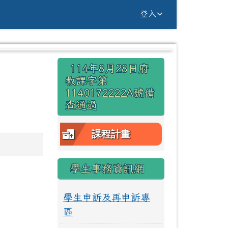
g Yuan Primary Sc
登入
右邊區域內容
114年8月28日府
⏸
教課字第
1140172222A號備
查通過
課程計畫
學生事務資訊網
學生申訴及再申訴專
區