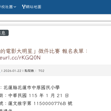
alien county Chun
學校社團
網站地圖
容區域
消息
的電影大明星」徵件比賽 報名表單：
/reurl.cc/rKGQ0N
賽
| 2026-01-22 | 點閱數： 702
：花蓮縣花蓮市中原國民小學
：中華民國 115 年 1 月 21 日
：蓮文推字第 1150000776B 號