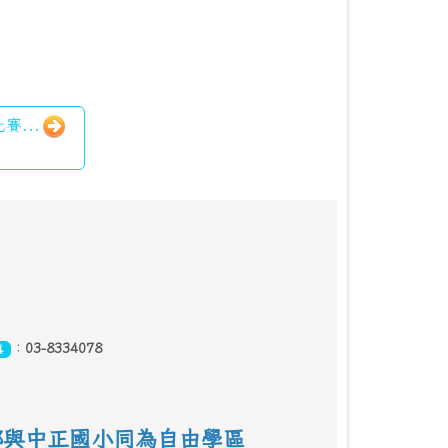
賽...
：
03-8334078
真
鄰
與中正國小同為自由學區