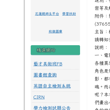
速別：
密等及
花蓮親師生平台
學習扶助
附件：
(3765
主旨：
校徽圖庫
請轉知
說明：
精選網站
一、電
各種異
藝才美術班FB
角色是
圖書館查詢
影，都
英語自主檢測系統
魂。而
呢？本
CIRN
們畫出
學力檢測試題公告