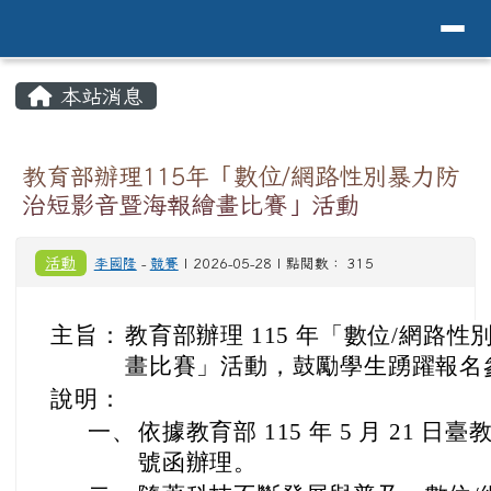
導覽列
花蓮縣花蓮市中原國小全球資訊網Hualien 
跳至主內容區
頁尾區域
主內容區域
本站消息
⏸
教育部辦理115年「數位/網路性別暴力防
治短影音暨海報繪畫比賽」活動
活動
李國隆
-
競賽
| 2026-05-28 | 點閱數： 315
主旨：
教育部辦理 115 年「數位/網路
畫比賽」活動，鼓勵學生踴躍報名
說明：
一、
依據教育部 115 年 5 月 21 日臺教
號函辦理。