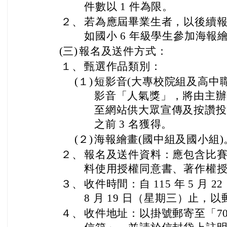
件數以 1 件為限。
２、
若為應屆畢業生者，以後續報
如國小 6 年級學生參加海報
(三)
報名及送件方式：
１、
甄選作品類別：
(１)
短影音(大專校院組及高中
影音「人氣獎」，將由主辦
至網站供大眾宣傳及按讚投
之前 3 名獲得。
(２)
海報繪畫(國中組及國小組)
２、
報名及送件資料：應包含比
料使用授權同意書、著作權
３、
收件時間：自 115 年 5 月 2
8 月 19 日（星期三）止，
４、
收件地址：以掛號郵寄至「702