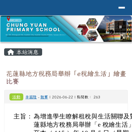
導覽列
花蓮縣花蓮市中原國小全球資訊網Hualien 
跳至主內容區
⏸
頁尾區域
主內容區域
本站消息
花蓮縣地方稅務局舉辦「e稅繪生活」繪畫
比賽
活動
李國隆
-
競賽
| 2026-06-22 | 點閱數： 263
主旨：
為增進學生瞭解租稅與生活關聯及
蓮縣地方稅務局
舉辦「e 稅繪生