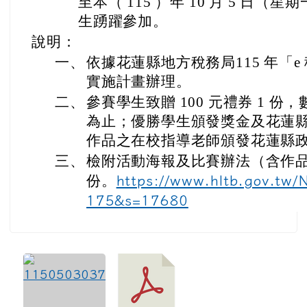
至本（ 115 ）年 10 月 5 日
生踴躍參加。
說明：
一、
依據
花蓮縣地方稅務局
115 年
實施計畫辦理。
二、
參賽學生致贈 100 元禮券 1 
為止；優勝學生頒發獎金及花蓮
作品之在校指導老師頒發花蓮縣
三、
檢附活動海報及比賽辦法（含作品
份。
https://www.hltb.gov.tw
175&s=17680