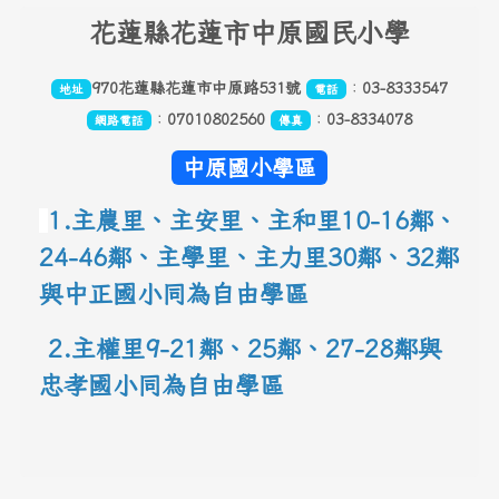
頁尾區域內容
花
蓮縣花蓮市中原國民小學
970花蓮縣花蓮市中原路531號
：
03-8333547
地址
電話
：
07010802560
：
03-8334078
網路電話
傳真
中原國小學區
1.主農里、主安里、主和里10-16鄰
、
24-46鄰、主學里、主力里30
鄰
、
32鄰
與中正國小同為自由學區
 2.主權里9-21鄰、25鄰
、
27-28鄰與
忠孝國小同為自由學區
link to 地圖網址