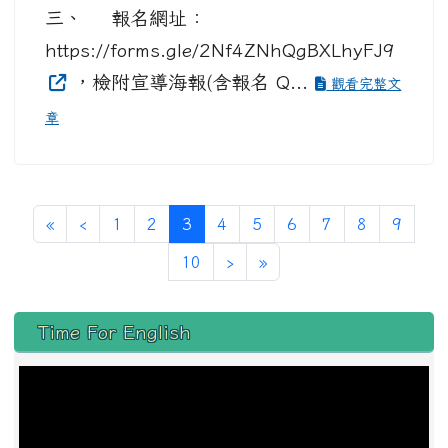
三、 報名網址：
https://forms.gle/2Nf4ZNhQgBXLhyFJ9
，檢附宣導海報(含報名 Q...
觀看完整文
章
第一頁
上一頁
(目前頁次)
«
‹
1
2
3
4
5
6
7
8
9
下一頁
最後頁
10
›
»
左邊區域內容
Time For English