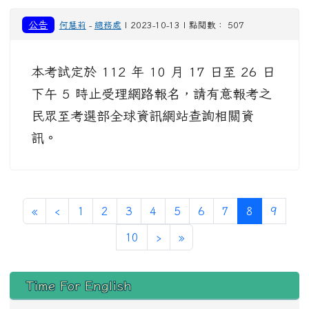
公告
何慧莉
-
總務處
| 2023-10-13 | 點閱數： 507
本考試定於 112 年 10 月 17 日至 26 日
下午 5 時止受理網路報名，請有意報考之
民眾至考選部全球資訊網站查詢相關資
訊。
第一頁
上一頁
(目前頁次)
«
‹
1
2
3
4
5
6
7
8
9
下一頁
最後頁
10
›
»
左邊區域內容
Time For English