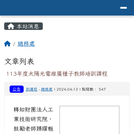
導覽列
花蓮縣花蓮市中原國小全球資訊網Hualien 
跳至主內容區
頁尾區域
主內容區域
本站消息
⏸
回首頁
總務處
文章列表
113年度太陽光電推廣種子教師培訓課程
公告
劉適程
-
總務處
| 2024-04-13 | 點閱數： 547
轉知財團法人工
image
業技術研究院，
鼓勵老師踴躍報