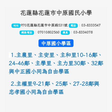
頁尾區域內容
花
蓮縣花蓮市中原國民小學
970花蓮縣花蓮市中原路531號
：
03-8333547
地址
電話
：
07010802560
：
03-8334078
網路電話
傳真
中原國小學區
1.主農里、主安里、主和里10-16鄰
、
24-46鄰、主學里、主力里30
鄰
、
32鄰
與中正國小同為自由學區
 2.主權里9-21鄰、25鄰
、
27-28鄰與
忠孝國小同為自由學區