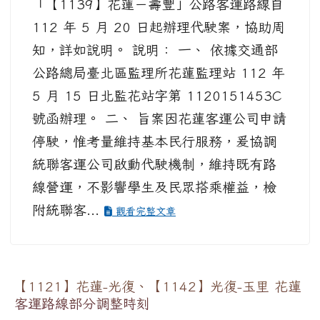
「【1139】花蓮－壽豐」公路客運路線自
112 年 5 月 20 日起辦理代駛案，協助周
知，詳如說明。 說明： 一、 依據交通部
公路總局臺北區監理所花蓮監理站 112 年
5 月 15 日北監花站字第 1120151453C
號函辦理。 二、 旨案因花蓮客運公司申請
停駛，惟考量維持基本民行服務，爰協調
統聯客運公司啟動代駛機制，維持既有路
線營運，不影響學生及民眾搭乘權益，檢
附統聯客...
觀看完整文章
【1121】花蓮-光復、【1142】光復-玉里 花蓮
客運路線部分調整時刻