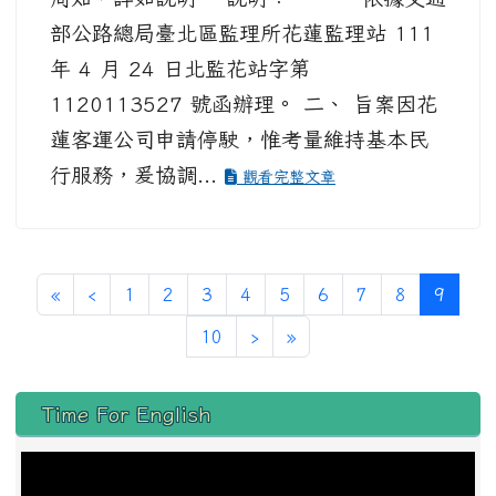
部公路總局臺北區監理所花蓮監理站 111
年 4 月 24 日北監花站字第
1120113527 號函辦理。 二、 旨案因花
蓮客運公司申請停駛，惟考量維持基本民
行服務，爰協調...
觀看完整文章
第一頁
上一頁
(目前
«
‹
1
2
3
4
5
6
7
8
9
下一頁
最後頁
10
›
»
左邊區域內容
Time For English