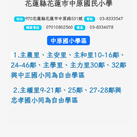
花
蓮縣花蓮市中原國民小學
970花蓮縣花蓮市中原路531號
：
03-8333547
地址
電話
：
07010802560
：
03-8334078
網路電話
傳真
中原國小學區
1.主農里、主安里、主和里10-16鄰
、
24-46鄰、主學里、主力里30
鄰
、
32鄰
與中正國小同為自由學區
 2.主權里9-21鄰、25鄰
、
27-28鄰與
忠孝國小同為自由學區
link to 地圖網址