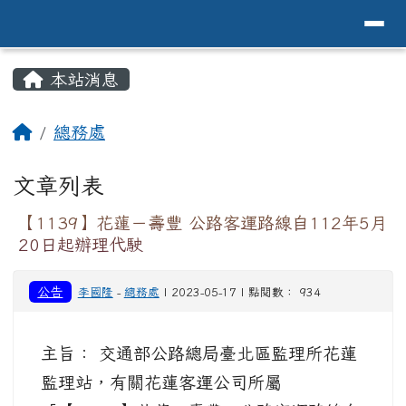
導覽列
花蓮縣花蓮市中原國小全球資訊網Hualien 
跳至主內容區
頁尾區域
主內容區域
本站消息
⏸
回首頁
總務處
文章列表
【1139】花蓮－壽豐 公路客運路線自112年5月
20日起辦理代駛
公告
李國隆
-
總務處
| 2023-05-17 | 點閱數： 934
主旨： 交通部公路總局臺北區監理所花蓮
監理站，有關花蓮客運公司所屬