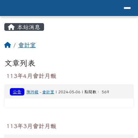
導覽列
花蓮縣花蓮市中原國小全球資訊網Hualien 
跳至主內容區
頁尾區域
主內容區域
本站消息
⏸
回首頁
會計室
文章列表
113年4月會計月報
公告
陳玪毓
-
會計室
| 2024-05-06 | 點閱數： 569
113年3月會計月報