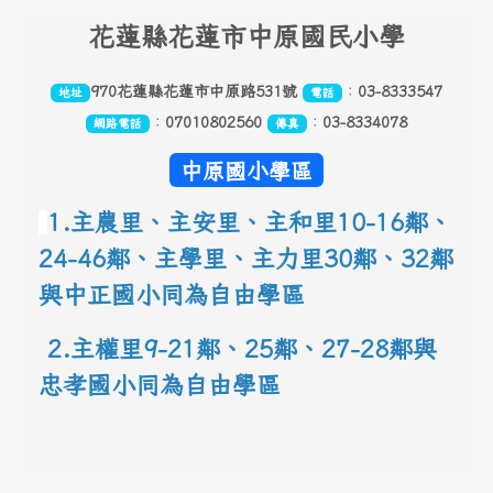
頁尾區域內容
花
蓮縣花蓮市中原國民小學
970花蓮縣花蓮市中原路531號
：
03-8333547
地址
電話
：
07010802560
：
03-8334078
網路電話
傳真
中原國小學區
1.主農里、主安里、主和里10-16鄰
、
24-46鄰、主學里、主力里30
鄰
、
32鄰
與中正國小同為自由學區
 2.主權里9-21鄰、25鄰
、
27-28鄰與
忠孝國小同為自由學區
link to 地圖網址