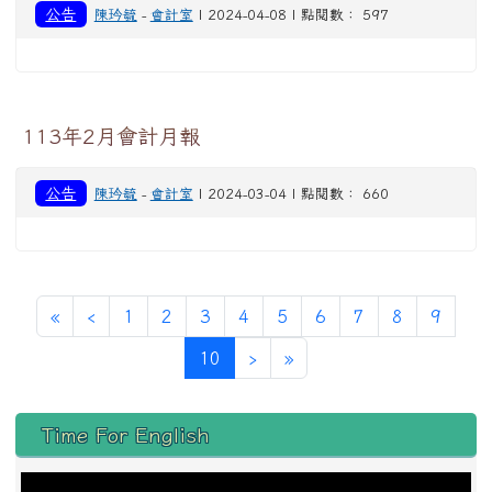
公告
陳玪毓
-
會計室
| 2024-04-08 | 點閱數： 597
113年2月會計月報
公告
陳玪毓
-
會計室
| 2024-03-04 | 點閱數： 660
第一頁
上一頁
«
‹
1
2
3
4
5
6
7
8
9
(目前頁次)
下一頁
最後頁
10
›
»
左邊區域內容
Time For English